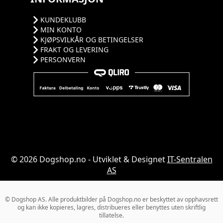
KUNDEKLUBB
MIN KONTO
KJØPSVILKÅR OG BETINGELSER
FRAKT OG LEVERING
PERSONVERN
© 2026 Dogshop.no - Utviklet & Designet
IT-Sentralen
AS
© Dogshop AS. Alle produktbilder på Dogshop.no er beskyttet av opphavsrett
og kan ikke kopieres, lagres, distribueres eller benyttes uten skriftlig
tillatelse.