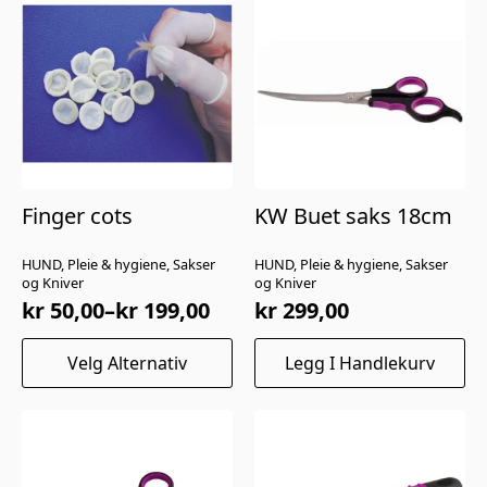
Finger cots
KW Buet saks 18cm
HUND, Pleie & hygiene, Sakser
HUND, Pleie & hygiene, Sakser
og Kniver
og Kniver
kr
50,00
–
kr
199,00
kr
299,00
Prisområde:
kr 50,00
Dette
Velg Alternativ
Legg I Handlekurv
til
produktet
har
kr 199,00
flere
varianter.
Alternativene