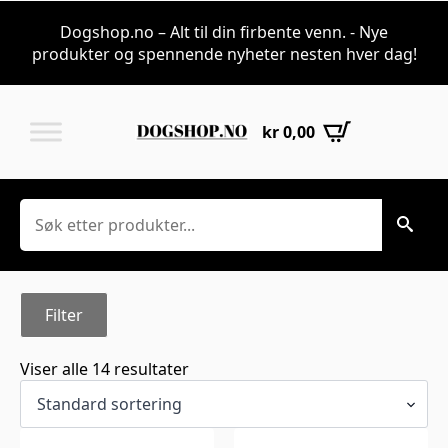
Sakser og Kniver t
Dogshop.no – Alt til din firbente venn. - Nye
produkter og spennende nyheter nesten hver dag!
kr
0,00
Søk
Filter
Viser alle 14 resultater