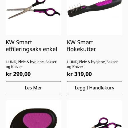
kan
velges
på
produktsiden
KW Smart
KW Smart
effileringsaks enkel
flokekutter
HUND, Pleie & hygiene, Sakser
HUND, Pleie & hygiene, Sakser
og Kniver
og Kniver
kr
299,00
kr
319,00
Les Mer
Legg I Handlekurv