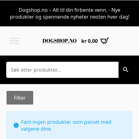
Bilbur til transpo
Dogshop.no – Alt til din firbente venn. - Nye
produkter og spennende nyheter nesten hver dag!
kr
0,00
Søk
Filter
Fant ingen produkter som passet med
valgene dine.