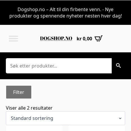
Flags til id-tags 
Dogshop.no – Alt til din firbente venn. - Nye
produkter og spennende nyheter nesten hver dag!
kr
0,00
Søk
Filter
Viser alle 2 resultater