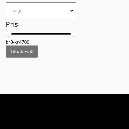
Pris
kr
0
-
kr
4700
Tilbakestill