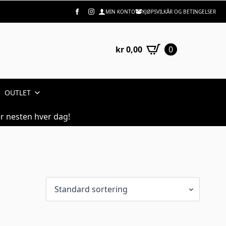
MIN KONTO
KJØPSVILKÅR OG BETINGELSER
kr
0,00
0
OUTLET
r nesten hver dag!