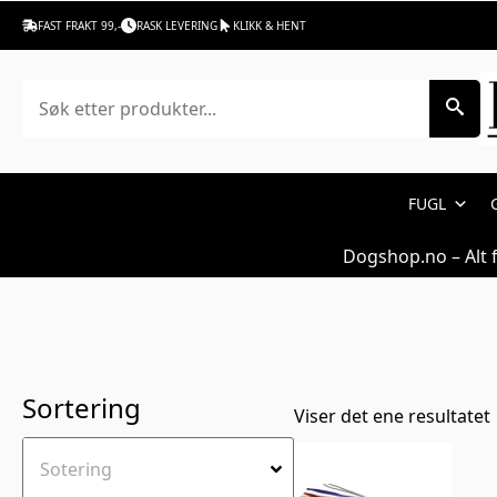
Utstilling til hun
FAST FRAKT 99,-
RASK LEVERING
KLIKK & HENT
Søk
FUGL
Dogshop.no – Alt 
Sortering
Viser det ene resultatet