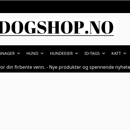
d | Dogshop.no
GNAGER
HUND
HUNDEEIER
ID-TAGS
KATT
for din firbente venn. - Nye produkter og spennende nyhete