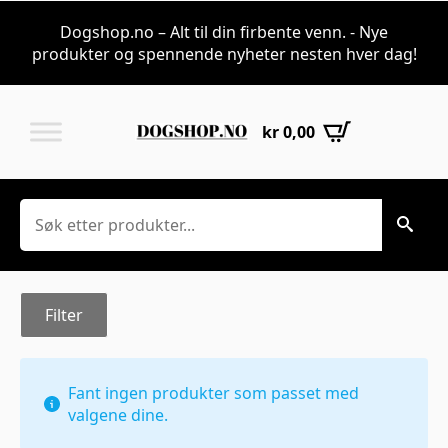
Pelspleie til plei
Dogshop.no – Alt til din firbente venn. - Nye
produkter og spennende nyheter nesten hver dag!
kr
0,00
Søk
Filter
Fant ingen produkter som passet med
valgene dine.