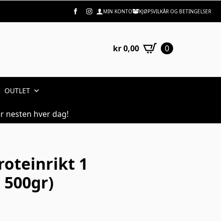
MIN KONTO
KJØPSVILKÅR OG BETINGELSER
kr
0,00
0
OUTLET
r nesten hver dag!
roteinrikt 1
 500gr)