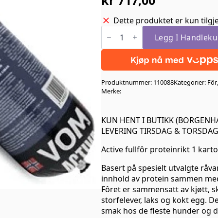
Dette produktet er kun tilgje
Active
fullfôr
Legg I Handleku
proteinrikt
1
kartong
(30st
x
Produktnummer:
110088
Kategorier:
Fôr
500gr)
antall
Merke:
KUN HENT I BUTIKK (BORGEN
LEVERING TIRSDAG & TORSDA
Active fullfôr proteinrikt 1 kart
Basert på spesielt utvalgte råv
innhold av protein sammen med 
Fôret er sammensatt av kjøtt, sk
storfelever, laks og kokt egg. Det
smak hos de fleste hunder og 