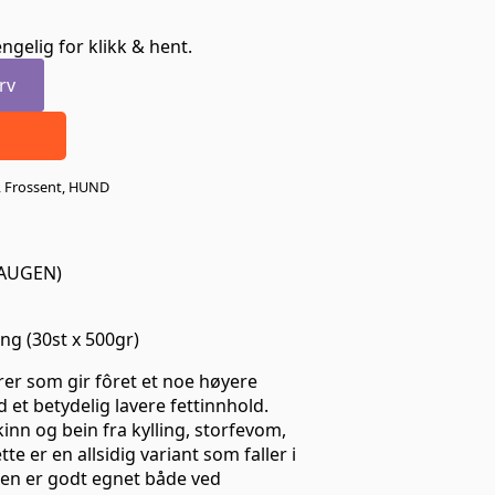
ngelig for klikk & hent.
rv
,
Frossent
,
HUND
HAUGEN)
G
ong (30st x 500gr)
arer som gir fôret et noe høyere
et betydelig lavere fettinnhold.
inn og bein fra kylling, storfevom,
te er en allsidig variant som faller i
den er godt egnet både ved