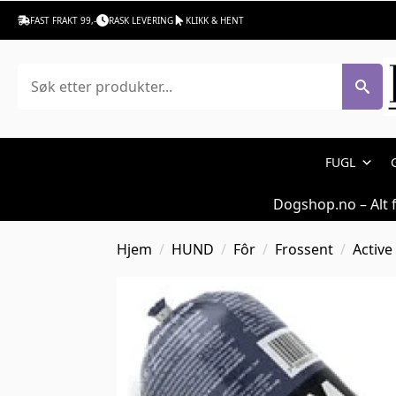
FAST FRAKT 99,-
RASK LEVERING
KLIKK & HENT
Søk
FUGL
Dogshop.no – Alt 
Hjem
HUND
Fôr
Frossent
Active