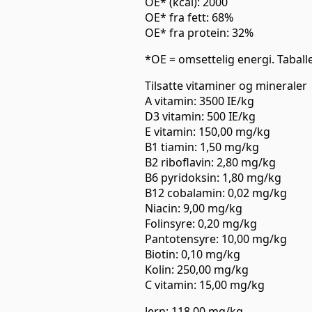
OE* (kcal): 2000
OE* fra fett: 68%
OE* fra protein: 32%
*OE = omsettelig energi. Taball
Tilsatte vitaminer og mineraler
A vitamin: 3500 IE/kg
D3 vitamin: 500 IE/kg
E vitamin: 150,00 mg/kg
B1 tiamin: 1,50 mg/kg
B2 riboflavin: 2,80 mg/kg
B6 pyridoksin: 1,80 mg/kg
B12 cobalamin: 0,02 mg/kg
Niacin: 9,00 mg/kg
Folinsyre: 0,20 mg/kg
Pantotensyre: 10,00 mg/kg
Biotin: 0,10 mg/kg
Kolin: 250,00 mg/kg
C vitamin: 15,00 mg/kg
Jern: 118,00 mg/kg