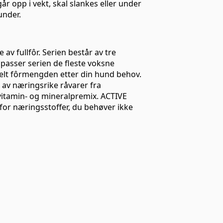
går opp i vekt, skal slankes eller under
under.
 av fullfôr. Serien består av tre
t passer serien de fleste voksne
elt fôrmengden etter din hund behov.
av næringsrike råvarer fra
n vitamin- og mineralpremix. ACTIVE
or næringsstoffer, du behøver ikke