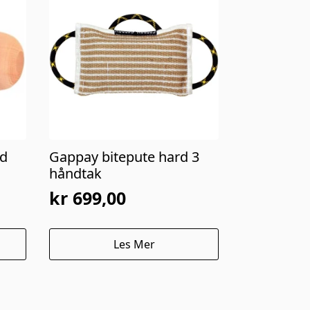
nd
Gappay bitepute hard 3
håndtak
kr
699,00
Les Mer