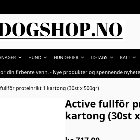
GNAGER
HUND
HUNDEEIER
ID-TAGS
KATT
for din firbente venn. - Nye produkter og spennende nyhete
 fullfôr proteinrikt 1 kartong (30st x 500gr)
Active fullfôr p
kartong (30st x
kr
717,00