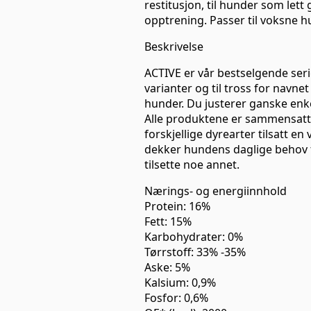
restitusjon, til hunder som lett 
opptrening. Passer til voksne h
Beskrivelse
ACTIVE er vår bestselgende serie
varianter og til tross for navne
hunder. Du justerer ganske enk
Alle produktene er sammensatt 
forskjellige dyrearter tilsatt e
dekker hundens daglige behov f
tilsette noe annet.
Nærings- og energiinnhold
Protein: 16%
Fett: 15%
Karbohydrater: 0%
Tørrstoff: 33% -35%
Aske: 5%
Kalsium: 0,9%
Fosfor: 0,6%