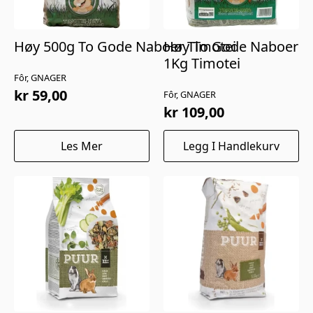
Høy 500g To Gode Naboer Timotei
Høy To Gode Naboer
1Kg Timotei
Fôr, GNAGER
kr
59,00
Fôr, GNAGER
kr
109,00
Les Mer
Legg I Handlekurv