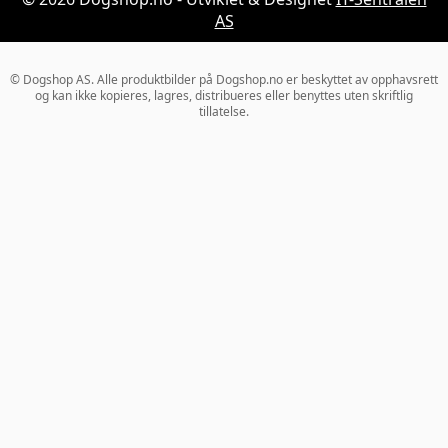
AS
© Dogshop AS. Alle produktbilder på Dogshop.no er beskyttet av opphavsrett
og kan ikke kopieres, lagres, distribueres eller benyttes uten skriftlig
tillatelse.