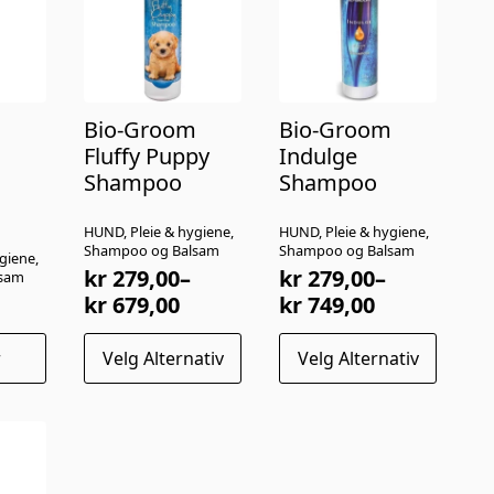
m
Bio-Groom
Bio-Groom
Fluffy Puppy
Indulge
Shampoo
Shampoo
HUND, Pleie & hygiene,
HUND, Pleie & hygiene,
Shampoo og Balsam
Shampoo og Balsam
giene,
kr
279,00
–
kr
279,00
–
lsam
Prisområde:
Prisområde:
kr
679,00
kr
749,00
kr 279,00
kr 279,00
Dette
Dette
til
til
r
Velg Alternativ
Velg Alternativ
produktet
produktet
kr 679,00
kr 749,00
har
har
flere
flere
varianter.
varianter.
Alternativene
Alternativene
kan
kan