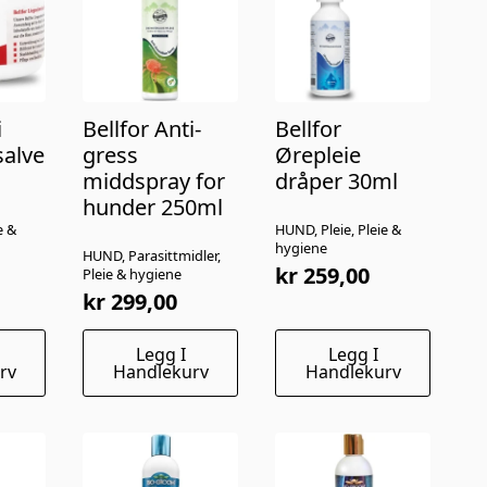
i
Bellfor Anti-
Bellfor
salve
gress
Ørepleie
middspray for
dråper 30ml
hunder 250ml
e &
HUND, Pleie, Pleie &
hygiene
HUND, Parasittmidler,
kr
259,00
Pleie & hygiene
kr
299,00
Legg I
Legg I
rv
Handlekurv
Handlekurv