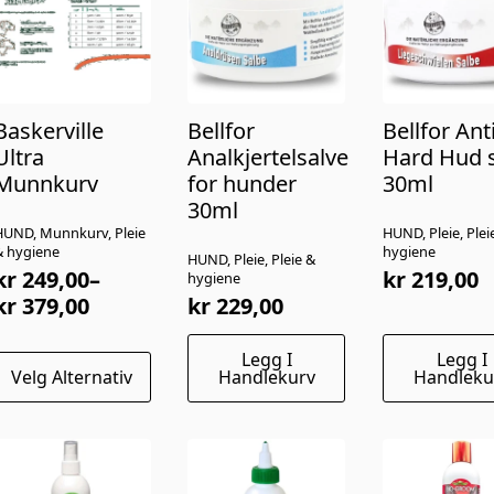
Baskerville
Bellfor
Bellfor Ant
Ultra
Analkjertelsalve
Hard Hud 
Munnkurv
for hunder
30ml
30ml
HUND, Munnkurv, Pleie
HUND, Pleie, Plei
& hygiene
hygiene
HUND, Pleie, Pleie &
kr
249,00
–
kr
219,00
hygiene
Prisområde:
kr
379,00
kr
229,00
kr 249,00
il
Legg I
Legg I
Dette
Velg Alternativ
Handlekurv
Handleku
kr 379,00
produktet
har
lere
arianter.
Alternativene