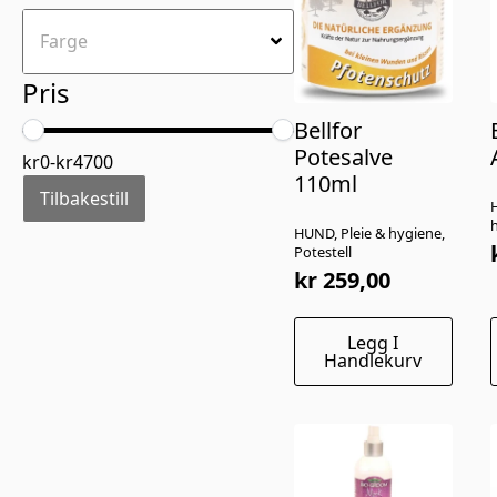
kan
velges
på
Pris
produktsiden
Bellfor
Potesalve
kr
0
-
kr
4700
110ml
Tilbakestill
H
HUND, Pleie & hygiene,
Potestell
kr
259,00
Legg I
Handlekurv