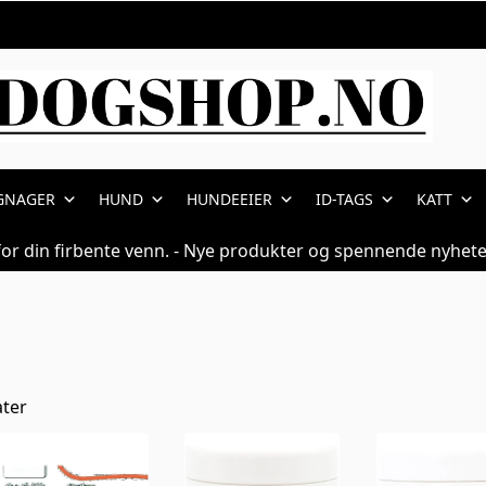
il hund | Dogshop.
GNAGER
HUND
HUNDEEIER
ID-TAGS
KATT
for din firbente venn. - Nye produkter og spennende nyhete
ater