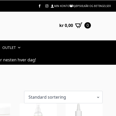
no
MIN KONTO
KJØPSVILKÅR OG BETINGELSER
kr
0,00
0
OUTLET
r nesten hver dag!