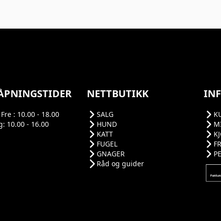
velges
velges
på
på
på
produktsiden
produktsiden
produktside
ÅPNINGSTIDER
NETTBUTIKK
IN
Fre : 10.00 - 18.00
SALG
K
: 10.00 - 16.00
HUND
M
KATT
K
FUGEL
F
GNAGER
P
Råd og guider