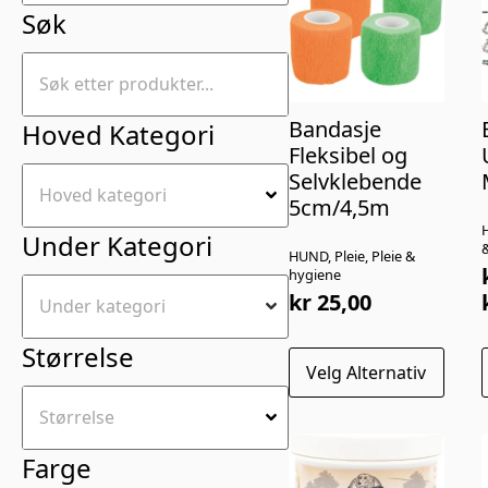
Søk
Bandasje
Hoved Kategori
Fleksibel og
Selvklebende
5cm/4,5m
Under Kategori
HUND, Pleie, Pleie &
hygiene
kr
25,00
t
Størrelse
Dette
Velg Alternativ
produktet
har
flere
f
varianter.
v
Farge
Alternativene