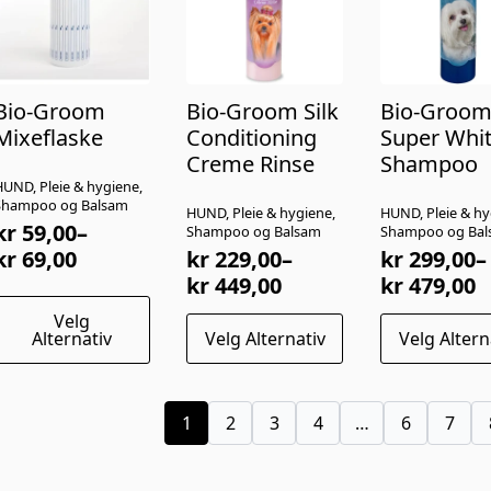
velges
på
produktsiden
Bio-Groom
Bio-Groom Silk
Bio-Groo
Mixeflaske
Conditioning
Super Whi
Creme Rinse
Shampoo
UND, Pleie & hygiene,
Shampoo og Balsam
HUND, Pleie & hygiene,
HUND, Pleie & hy
kr
59,00
–
Shampoo og Balsam
Shampoo og Ba
Prisområde:
kr
69,00
kr
229,00
–
kr
299,00
–
kr 59,00
Prisområde:
Prisområd
kr
449,00
kr
479,00
Dette
il
kr 229,00
kr 299,00
Velg
Dette
Dette
produktet
kr 69,00
til
til
Alternativ
Velg Alternativ
Velg Altern
produktet
produktet
har
kr 449,00
kr 479,00
har
har
lere
flere
flere
arianter.
varianter.
varianter.
1
2
3
4
…
6
7
Alternativene
Alternativene
Alternativene
kan
kan
kan
velges