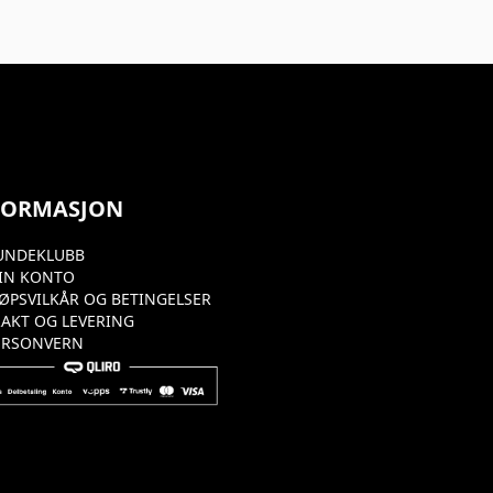
n
FORMASJON
UNDEKLUBB
IN KONTO
JØPSVILKÅR OG BETINGELSER
RAKT OG LEVERING
ERSONVERN