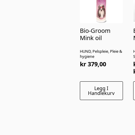
Bio-Groom
Mink oil
HUND, Pelspleie, Pleie &
H
hygiene
kr
379,00
t
Legg I
Handlekurv
f
v