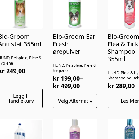
kan
velges
på
produktsiden
Bio-Groom
Bio-Groom Ear
Bio-Groo
Anti stat 355ml
Fresh
Flea & Tick
ørepulver
Shampoo
355ml
UND, Pelspleie, Pleie &
hygiene
HUND, Pelspleie, Pleie &
kr
249,00
hygiene
HUND, Pleie & hy
kr
199,00
–
Shampoo og Ba
Prisområde:
kr
499,00
kr
289,00
kr 199,00
Legg I
Dette
til
Handlekurv
Velg Alternativ
Les Me
produktet
kr 499,00
har
flere
varianter.
Alternativene
kan