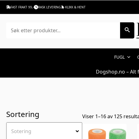
Pleie & hygiene t
FAST FRAKT 99,-
RASK LEVERING
KLIKK & HENT
Søk
FUGL
Dogshop.no – Alt 
Sortering
Viser 1–16 av 125 result