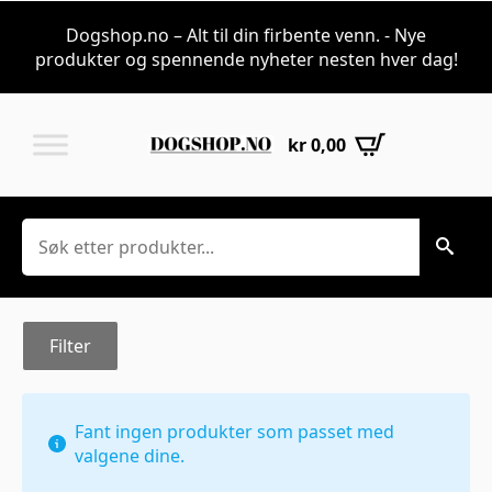
Halloween til ses
Dogshop.no – Alt til din firbente venn. - Nye
produkter og spennende nyheter nesten hver dag!
kr
0,00
Søk
Filter
Fant ingen produkter som passet med
valgene dine.