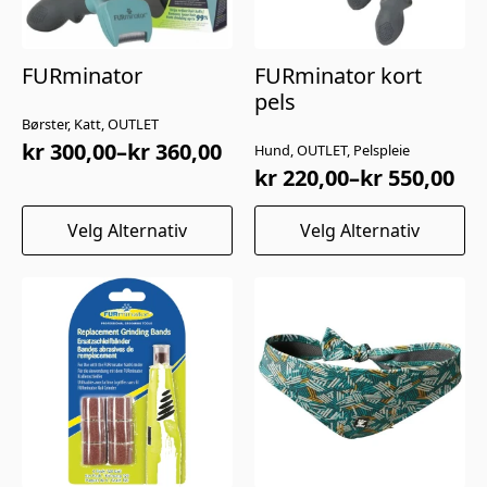
FURminator
FURminator kort
pels
Børster, Katt, OUTLET
kr
300,00
–
kr
360,00
Hund, OUTLET, Pelspleie
Prisområde:
kr
220,00
–
kr
550,00
kr 300,00
Prisområde:
til
kr 220,00
Dette
Dette
Velg Alternativ
Velg Alternativ
kr 360,00
til
produktet
produktet
har
har
kr 550,00
flere
flere
varianter.
varianter.
Alternativene
Alternativene
kan
kan
velges
velges
på
på
produktsiden
produktsiden