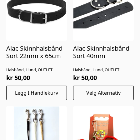
Alac Skinnhalsbånd
Alac Skinnhalsbånd
Sort 22mm x 65cm
Sort 40mm
Halsbånd, Hund, OUTLET
Halsbånd, Hund, OUTLET
kr
50,00
kr
50,00
Dette
Legg I Handlekurv
Velg Alternativ
produktet
har
flere
varianter.
Alternativene
kan
velges