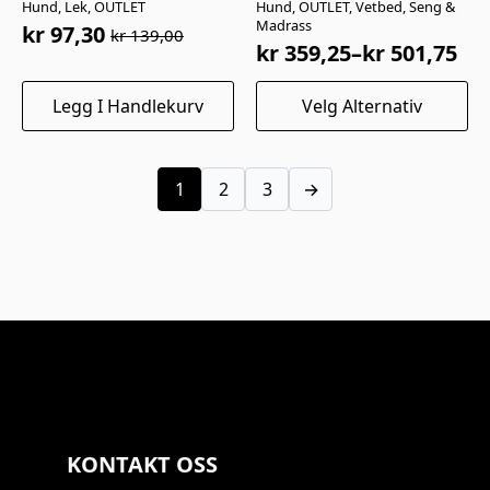
Hund, Lek, OUTLET
Hund, OUTLET, Vetbed, Seng &
Madrass
kr
97,30
kr
139,00
Opprinnelig
Nåværende
kr
359,25
–
kr
501,75
Prisområde:
pris
pris
kr 359,25
Dette
var:
er:
Legg I Handlekurv
Velg Alternativ
til
produktet
kr 139,00.
kr 97,30.
har
kr 501,75
flere
varianter.
1
2
3
→
Alternativene
kan
velges
på
produktsiden
KONTAKT OSS