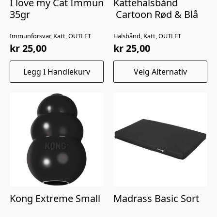
I love my Cat Immun
Kattehalsbånd
35gr
Cartoon Rød & Blå
Immunforsvar, Katt, OUTLET
Halsbånd, Katt, OUTLET
kr
25,00
kr
25,00
Dette
Legg I Handlekurv
Velg Alternativ
produktet
har
flere
varianter.
Alternativene
kan
velges
på
produktsiden
Kong Extreme Small
Madrass Basic Sort