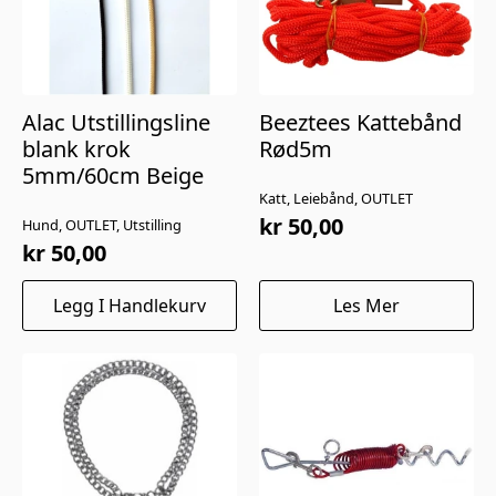
på
produktsiden
Alac Utstillingsline
Beeztees Kattebånd
blank krok
Rød5m
5mm/60cm Beige
Katt, Leiebånd, OUTLET
kr
50,00
Hund, OUTLET, Utstilling
kr
50,00
Legg I Handlekurv
Les Mer