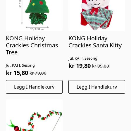
KONG Holiday
KONG Holiday
Crackles Christmas
Crackles Santa Kitty
Tree
Jul, KATT, Sesong
kr
19,80
Jul, KATT, Sesong
kr
99,00
Opprinnelig
Nåværende
kr
15,80
kr
79,00
Opprinnelig
Nåværende
pris
pris
pris
pris
var:
er:
Legg I Handlekurv
Legg I Handlekurv
var:
er:
kr 99,00.
kr 19,80.
kr 79,00.
kr 15,80.