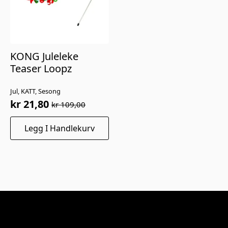
KONG Juleleke
Teaser Loopz
Jul, KATT, Sesong
kr
21,80
kr
109,00
Opprinnelig
Nåværende
pris
pris
Legg I Handlekurv
var:
er:
kr 109,00.
kr 21,80.