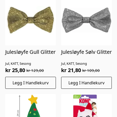
Julesløyfe Gull Glitter
Julesløyfe Sølv Glitter
Jul, KATT, Sesong
Jul, KATT, Sesong
kr
25,80
kr
21,80
kr
129,00
kr
109,00
Opprinnelig
Nåværende
Opprinnelig
Nåværende
pris
pris
pris
pris
Legg I Handlekurv
Legg I Handlekurv
var:
er:
var:
er:
kr 129,00.
kr 25,80.
kr 109,00.
kr 21,80.