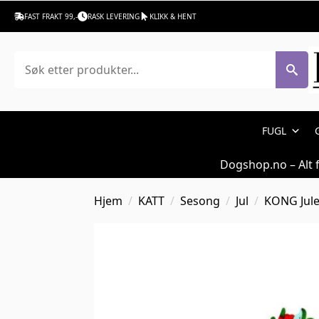
FAST FRAKT 99,-
RASK LEVERING
KLIKK & HENT
Søk
FUGL
Dogshop.no – Alt 
Hjem
KATT
Sesong
Jul
KONG Jule