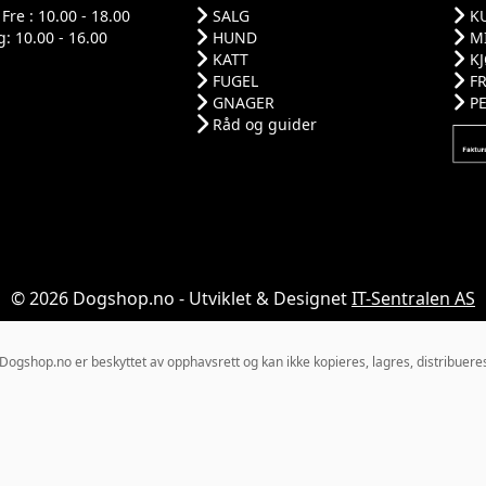
Fre : 10.00 - 18.00
SALG
K
: 10.00 - 16.00
HUND
M
KATT
K
FUGEL
F
GNAGER
P
Råd og guider
© 2026 Dogshop.no - Utviklet & Designet
IT-Sentralen AS
gshop.no er beskyttet av opphavsrett og kan ikke kopieres, lagres, distribueres el