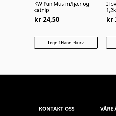
KW Fun Mus m/fjær og
I l
catnip
1,2
kr
24,50
kr
Opprinnelig
Nåværende
pris
pris
var:
er:
Legg I Handlekurv
kr 49,00.
kr 24,50.
KONTAKT OSS
VÅRE 