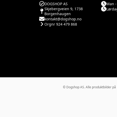
DOGSHOP AS
Man - 
Skjebergveien 9, 1738
Lørdag
Borgenhaugen
kontakt@dogshop.no
Orgnr 924 479 868
© Dogshop AS. Alle produktbilder på Do