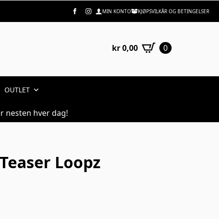
MIN KONTO
KJØPSVILKÅR OG BETINGELSER
kr
0,00
0
OUTLET
r nesten hver dag!
 Teaser Loopz