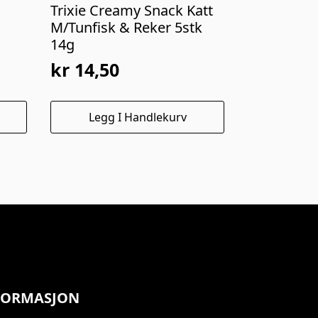
Trixie Creamy Snack Katt
M/Tunfisk & Reker 5stk
14g
kr
14,50
Opprinnelig
Nåværende
pris
pris
Legg I Handlekurv
var:
er:
kr 29,00.
kr 14,50.
FORMASJON