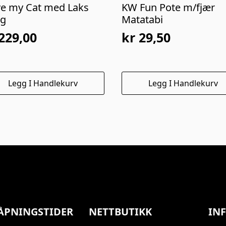
ove my Cat med Laks
KW Fun Pote m/fjær
kg
Matatabi
229,00
kr
29,50
Opprinnelig
Nåværende
pris
pris
var:
er:
Legg I Handlekurv
Legg I Handlekurv
kr 59,00.
kr 29,50.
ÅPNINGSTIDER
NETTBUTIKK
IN