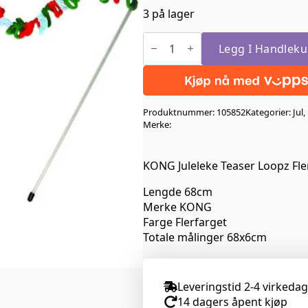
pris
pris
3 på lager
var:
er:
KONG
kr 109,00.
kr 21,80.
Juleleke
Legg I Handleku
Teaser
Loopz
antall
Produktnummer:
105852
Kategorier:
Jul
,
Merke:
KONG Juleleke Teaser Loopz Fl
Lengde 68cm
Merke KONG
Farge Flerfarget
Totale målinger 68x6cm
Leveringstid 2-4 virkeda
14 dagers åpent kjøp