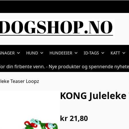
GNAGER
HUND
HUNDEEIER
ID-TAGS
KATT
for din firbente venn. - Nye produkter og spennende nyhete
leke Teaser Loopz
KONG Juleleke
kr
21,80
Opprinnelig
Nåværende