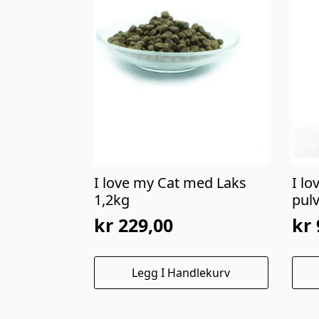
I love my Cat med Laks
I l
1,2kg
pul
kr
229,00
kr
Legg I Handlekurv