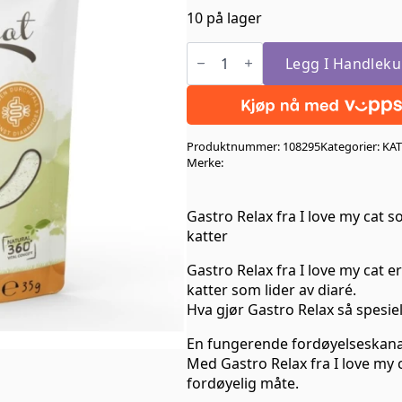
10 på lager
I
love
Legg I Handleku
my
Cat
Gastro
Relax
35gr
Produktnummer:
108295
Kategorier:
KAT
antall
Merke:
Gastro Relax fra I love my cat s
katter
Gastro Relax fra I love my cat er
katter som lider av diaré.
Hva gjør Gastro Relax så spesiel
En fungerende fordøyelseskanal
Med Gastro Relax fra I love my 
fordøyelig måte.