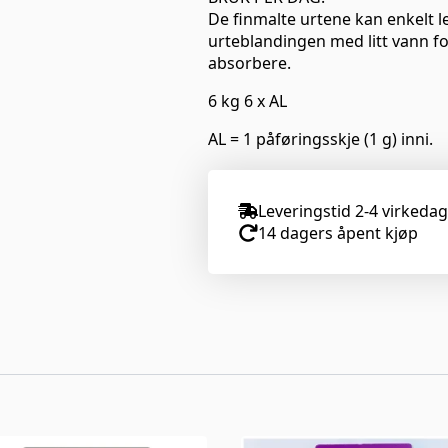
De finmalte urtene kan enkelt leg
urteblandingen med litt vann for
absorbere.
6 kg 6 x AL
AL = 1 påføringsskje (1 g) inni.
Leveringstid 2-4 virkeda
14 dagers åpent kjøp