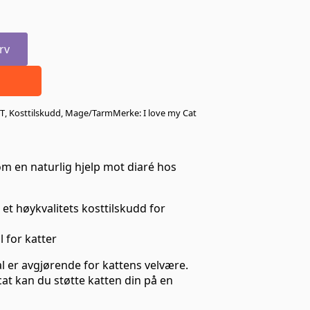
rv
T
,
Kosttilskudd
,
Mage/Tarm
Merke:
I love my Cat
om en naturlig hjelp mot diaré hos
 et høykvalitets kosttilskudd for
l for katter
 er avgjørende for kattens velvære.
cat kan du støtte katten din på en