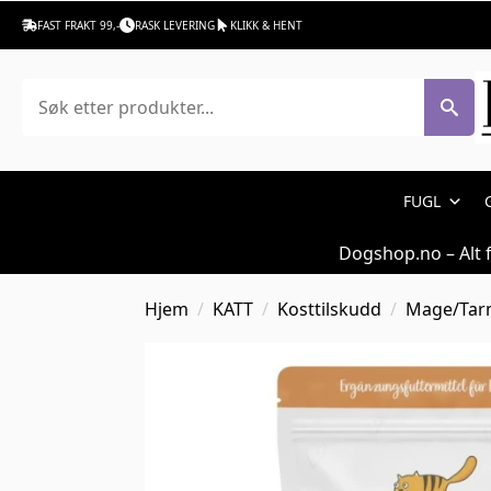
FAST FRAKT 99,-
RASK LEVERING
KLIKK & HENT
Søk
FUGL
Dogshop.no – Alt 
Hjem
KATT
Kosttilskudd
Mage/Ta