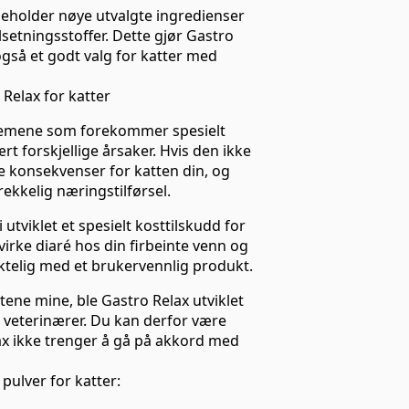
neholder nøye utvalgte ingredienser
lsetningsstoffer. Dette gjør Gastro
også et godt valg for katter med
Relax for katter
blemene som forekommer spesielt
t forskjellige årsaker. Hvis den ikke
ge konsekvenser for katten din, og
trekkelig næringstilførsel.
tviklet et spesielt kosttilskudd for
irke diaré hos din firbeinte venn og
ktelig med et brukervennlig produkt.
tene mine, ble Gastro Relax utviklet
 veterinærer. Du kan derfor være
ax ikke trenger å gå på akkord med
pulver for katter: