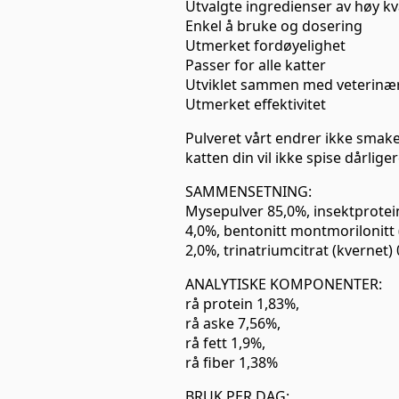
Utvalgte ingredienser av høy kva
Enkel å bruke og dosering
Utmerket fordøyelighet
Passer for alle katter
Utviklet sammen med veterinæ
Utmerket effektivitet
Pulveret vårt endrer ikke smake
katten din vil ikke spise dårliger
SAMMENSETNING:
Mysepulver 85,0%, insektprotein
4,0%, bentonitt montmorilonitt 
2,0%, trinatriumcitrat (kvernet)
ANALYTISKE KOMPONENTER:
rå protein 1,83%,
rå aske 7,56%,
rå fett 1,9%,
rå fiber 1,38%
BRUK PER DAG: