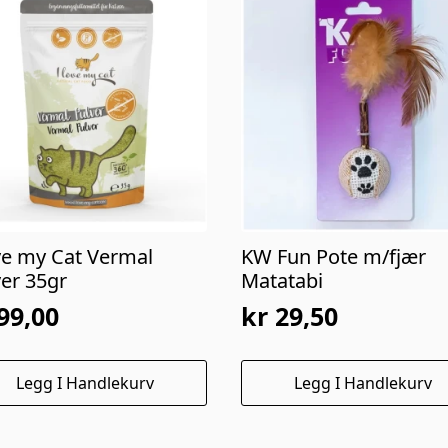
ove my Cat Vermal
KW Fun Pote m/fjær
ver 35gr
Matatabi
99,00
kr
29,50
Opprinnelig
Nåværende
pris
pris
Legg I Handlekurv
Legg I Handlekurv
var:
er:
kr 59,00.
kr 29,50.