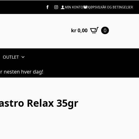
MIN KONTO
KJØPSVILKÅR OG BETINGELSER
kr
0,00
0
OUTLET
r nesten hver dag!
astro Relax 35gr