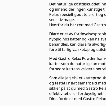
Det naturlige kosttilskuddet in
og inneholder ingen kunstige ti
Relax spesielt godt tolerert og 
sensitiv mage.
Hvorfor du har rett med Gastro 
Diaré er et av fordøyelsespro
hyppig hos katter og kan ha svær
behandles, kan diaré få alvorli
føre til farlig væsketap og utils
Med Gastro Relax Powder har vi u
katter som du naturlig kan motv
forbedre kattens velvære betra
Som alle jeg elsker katteproduk
og testet i nært samarbeid med
sikker på at du med Gastro Rel
effektivitet eller fordøyelighet.
Dine fordeler med Gastro Relax 