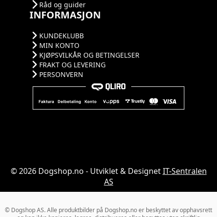
Råd og guider
INFORMASJON
KUNDEKLUBB
MIN KONTO
KJØPSVILKÅR OG BETINGELSER
FRAKT OG LEVERING
PERSONVERN
© 2026 Dogshop.no - Utviklet & Designet
IT-Sentralen
AS
© Dogshop AS. Alle produktbilder på Dogshop.no er beskyttet av opphavsrett