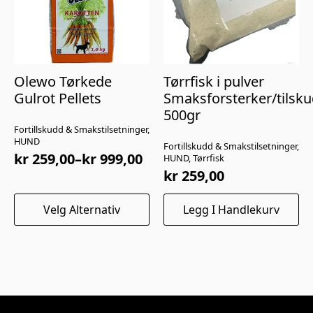
Olewo Tørkede
Tørrfisk i pulver
Gulrot Pellets
Smaksforsterker/tilsk
500gr
Fortillskudd & Smakstilsetninger,
HUND
Fortillskudd & Smakstilsetninger,
kr
259,00
–
kr
999,00
HUND, Tørrfisk
Prisområde:
kr
259,00
kr 259,00
til
Dette
Velg Alternativ
Legg I Handlekurv
kr 999,00
produktet
har
flere
varianter.
Alternativene
kan
velges