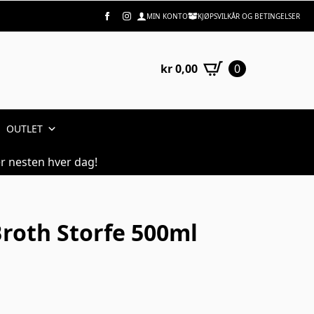
MIN KONTO
KJØPSVILKÅR OG BETINGELSER
kr
0,00
0
OUTLET
r nesten hver dag!
roth Storfe 500ml