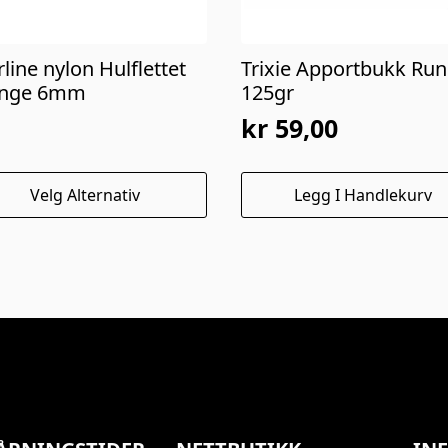
line nylon Hulflettet
Trixie Apportbukk Ru
nge 6mm
125gr
kr
59,00
e
Velg Alternativ
Legg I Handlekurv
uktet
nter.
rnativene
es
uktsiden