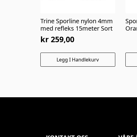
Trine Sporline nylon 4mm
Spor
med refleks 15meter Sort
Ora
kr
259,00
Dett
Legg I Handlekurv
prod
har
flere
varia
Alte
kan
velg
på
prod