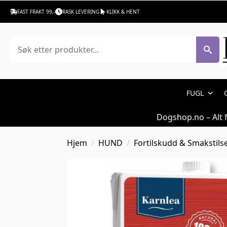
FAST FRAKT 99,-
RASK LEVERING
KLIKK & HENT
Søk
FUGL
Dogshop.no – Alt 
Hjem
HUND
Fortilskudd & Smakstils