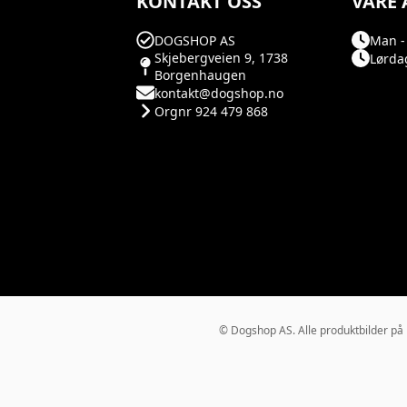
KONTAKT OSS
VÅRE 
DOGSHOP AS
Man - 
Skjebergveien 9, 1738
Lørdag
Borgenhaugen
kontakt@dogshop.no
Orgnr 924 479 868
© Dogshop AS. Alle produktbilder på Do