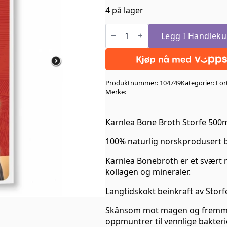
4 på lager
Karnlea
Bone
Legg I Handleku
Broth
Storfe
500ml
antall
Produktnummer:
104749
Kategorier:
For
Merke:
Karnlea Bone Broth Storfe 500
100% naturlig norskprodusert b
Karnlea Bonebroth er et svært 
kollagen og mineraler.
Langtidskokt beinkraft av Storf
Skånsom mot magen og fremme
oppmuntrer til vennlige bakteri