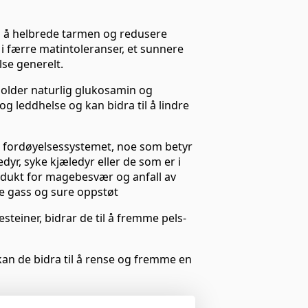
il å helbrede tarmen og redusere
i færre matintoleranser, et sunnere
se generelt.
eholder naturlig glukosamin og
g leddhelse og kan bidra til å lindre
 fordøyelsessystemet, noe som betyr
ledyr, syke kjæledyr eller de som er i
odukt for magebesvær og anfall av
re gass og sure oppstøt
steiner, bidrar de til å fremme pels-
kan de bidra til å rense og fremme en