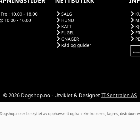
ÅPNINGSTIDER
NETTBUTIKK
IN
Fre : 10.00 - 18.00
SALG
K
: 10.00 - 16.00
HUND
M
KATT
K
FUGEL
F
GNAGER
P
Råd og guider
© 2026 Dogshop.no - Utviklet & Designet
IT-Sentralen AS
gshop.no er beskyttet av opphavsrett og kan ikke kopieres, lagres, distribueres el