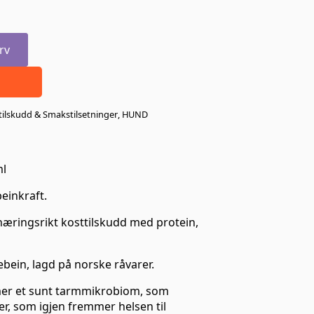
rv
tilskudd & Smakstilsetninger
,
HUND
ml
einkraft.
næringsrikt kosttilskudd med protein,
ebein, lagd på norske råvarer.
r et sunt tarmmikrobiom, som
er, som igjen fremmer helsen til