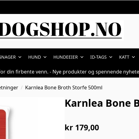
GNAGER
HUND
HUNDEEIER
ID-TAGS
KATT
for din firbente venn. - Nye produkter og spennende nyhete
etninger
Karnlea Bone Broth Storfe 500ml
Karnlea Bone B
kr
179,00