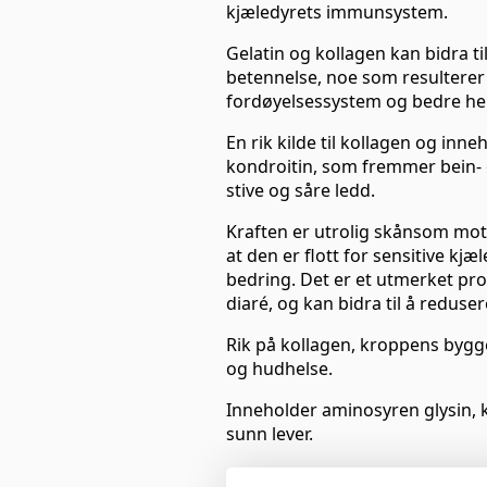
kjæledyrets immunsystem.
Gelatin og kollagen kan bidra t
betennelse, noe som resulterer 
fordøyelsessystem og bedre hel
En rik kilde til kollagen og inn
kondroitin, som fremmer bein- o
stive og såre ledd.
Kraften er utrolig skånsom mot
at den er flott for sensitive kjæ
bedring. Det er et utmerket pr
diaré, og kan bidra til å reduse
Rik på kollagen, kroppens bygge
og hudhelse.
Inneholder aminosyren glysin, 
sunn lever.