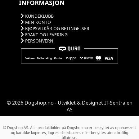
INFORMASJON
KUNDEKLUBB
MIN KONTO
KJØPSVILKÅR OG BETINGELSER
FRAKT OG LEVERING
PERSONVERN
© 2026 Dogshop.no - Utviklet & Designet
IT-Sentralen
AS
© Dogshop AS. Alle produktbilder på Dogshop.no er beskyttet av opphavsrett
og kan ikke kopieres, lagres, distribueres eller benyttes uten skriftlig
tillatelse.