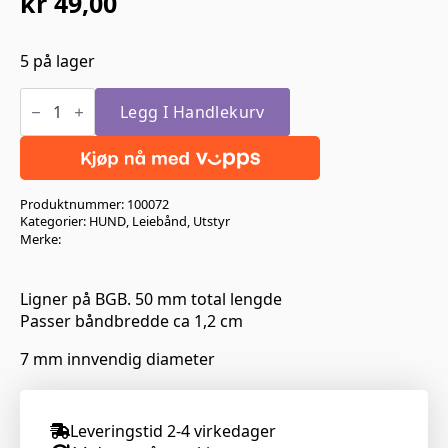
kr
49,00
5 på lager
Alac
Karbin-
Legg I Handlekurv
hake
ca
1,2cm
antall
Produktnummer:
100072
Kategorier:
HUND
,
Leiebånd
,
Utstyr
Merke:
Ligner på BGB. 50 mm total lengde
Passer båndbredde ca 1,2 cm
7 mm innvendig diameter
Leveringstid 2-4 virkedager