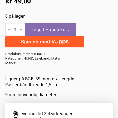
kr
49,00
8 på lager
Alac
Karbin-
Legg I Handlekurv
hake
ca
1,5cm
antall
Produktnummer:
106070
Kategorier:
HUND
,
Leiebånd
,
Utstyr
Merke:
Ligner på BGB. 55 mm total lengde
Passer båndbredde 1,5 cm
9 mm innvendig diameter
Leveringstid 2-4 virkedager