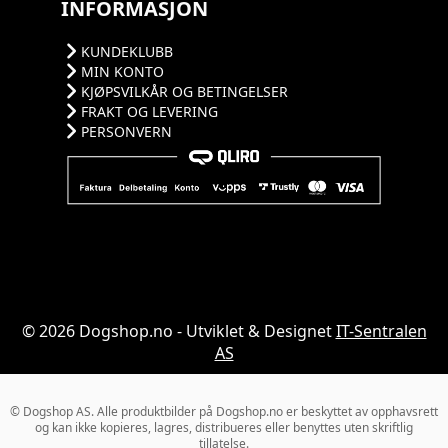
INFORMASJON
KUNDEKLUBB
MIN KONTO
KJØPSVILKÅR OG BETINGELSER
FRAKT OG LEVERING
PERSONVERN
© 2026 Dogshop.no - Utviklet & Designet
IT-Sentralen
AS
© Dogshop AS. Alle produktbilder på Dogshop.no er beskyttet av opphavsrett
og kan ikke kopieres, lagres, distribueres eller benyttes uten skriftlig
tillatelse.