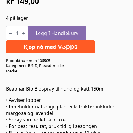
kr
149,00
4 på lager
Beaphar
Bio
Legg I Handlekurv
Biospray
til
hund
og
katt
Produktnummer:
106505
150ml
antall
Kategorier:
HUND
,
Parasittmidler
Merke:
Beaphar Bio Biospray til hund og katt 150ml
• Avviser lopper
• Inneholder naturlige planteekstrakter, inkludert
margosa og lavendel
• Spray som er lett å bruke
• For best resultat, bruk tidlig i sesongen
• Passer for katter og hunder over 12 uker