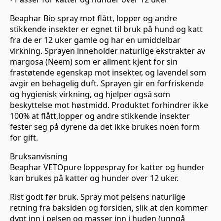
Beaphar Bio spray mot flått, lopper og andre
stikkende insekter er egnet til bruk på hund og katt
fra de er 12 uker gamle og har en umiddelbar
virkning. Sprayen inneholder naturlige ekstrakter av
margosa (Neem) som er allment kjent for sin
frastøtende egenskap mot insekter, og lavendel som
avgir en behagelig duft. Sprayen gir en forfriskende
og hygienisk virkning, og hjelper også som
beskyttelse mot høstmidd. Produktet forhindrer ikke
100% at flått,lopper og andre stikkende insekter
fester seg på dyrene da det ikke brukes noen form
for gift.
Bruksanvisning
Beaphar VETOpure loppespray for katter og hunder
kan brukes på katter og hunder over 12 uker.
Rist godt før bruk. Spray mot pelsens naturlige
retning fra baksiden og forsiden, slik at den kommer
dypt inn i pelsen og masser inn i huden (unngå