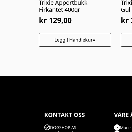
Trixie Apportbukk
Trix
Firkantet 400gr
Gul
kr
129,00
kr
Legg I Handlekurv
KONTAKT OSS
VÅRE 
DOGSHOP AS
Man - 