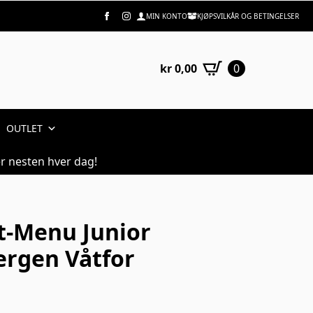
MIN KONTO
KJØPSVILKÅR OG BETINGELSER
kr
0,00
0
OUTLET
r nesten hver dag!
t-Menu Junior
ergen Våtfor