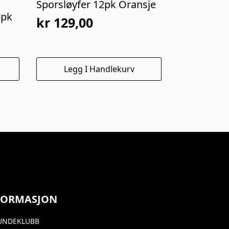
Sporsløyfer 12pk Oransje
3pk
kr
129,00
Legg I Handlekurv
FORMASJON
UNDEKLUBB