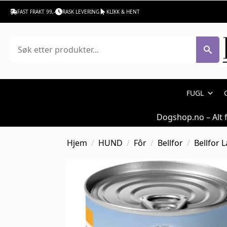
FAST FRAKT 99,-
RASK LEVERING
KLIKK & HENT
Søk
FUGL
Dogshop.no – Alt 
Hjem
HUND
Fôr
Bellfor
Bellfor 