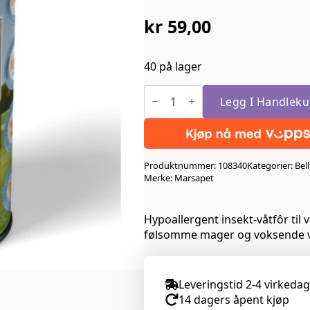
kr
59,00
40 på lager
Bellfor
Landgut-
Legg I Handleku
Menu
Junior
Insekt
Hypoallergen
Våtfor
Produktnummer:
108340
Kategorier:
Bell
400gr
antall
Merke: Marsapet
Hypoallergent insekt-våtfôr til 
følsomme mager og voksende v
Leveringstid 2-4 virkeda
14 dagers åpent kjøp