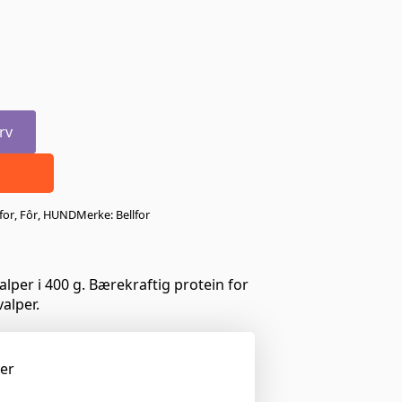
rv
for
,
Fôr
,
HUND
Merke:
Bellfor
valper i 400 g. Bærekraftig protein for
alper.
ger