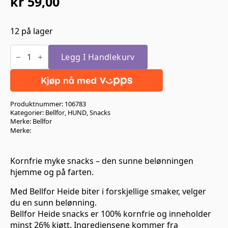
kr
59,00
12 på lager
Bellfor
Myke
Legg I Handlekurv
snacks
til
hunder
med
lam
Produktnummer:
106783
200gr
antall
Kategorier:
Bellfor
,
HUND
,
Snacks
Merke:
Bellfor
Merke:
Kornfrie myke snacks – den sunne belønningen
hjemme og på farten.
Med Bellfor Heide biter i forskjellige smaker, velger
du en sunn belønning.
Bellfor Heide snacks er 100% kornfrie og inneholder
minst 26% kjøtt. Ingrediensene kommer fra