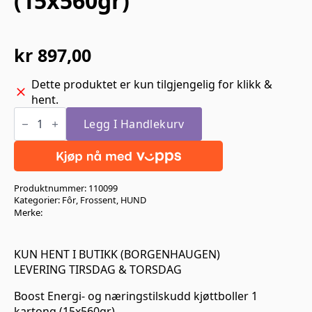
(15x560gr)
kr
897,00
Dette produktet er kun tilgjengelig for klikk &
hent.
Boost
Energi-
Legg I Handlekurv
og
næringstilskudd
kjøttboller
1
kartong
Produktnummer:
110099
(15x560gr)
antall
Kategorier:
Fôr
,
Frossent
,
HUND
Merke:
KUN HENT I BUTIKK (BORGENHAUGEN)
LEVERING TIRSDAG & TORSDAG
Boost Energi- og næringstilskudd kjøttboller 1
kartong (15x560gr)