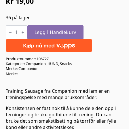
kr
19,00
36 på lager
Companion
Training
Legg I Handlekurv
Sausage
Lamb
100gr
antall
Produktnummer:
106727
Kategorier:
Companion
,
HUND
,
Snacks
Merke:
Companion
Merke:
Training Sausage fra Companion med lam er en
treningspølse med mange bruksområder.
Konsistensen er fast nok til å kunne dele den opp i
terninger og bruke godbitene til trening. Du kan
bruke det som smakstilsetting på tørrfôr eller fylle
kong eller andre aktivitetsleker.