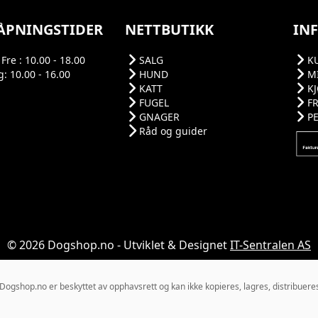
ÅPNINGSTIDER
NETTBUTIKK
IN
Fre : 10.00 - 18.00
SALG
K
: 10.00 - 16.00
HUND
M
KATT
K
FUGEL
F
GNAGER
P
Råd og guider
© 2026 Dogshop.no - Utviklet & Designet
IT-Sentralen AS
gshop.no er beskyttet av opphavsrett og kan ikke kopieres, lagres, distribueres el