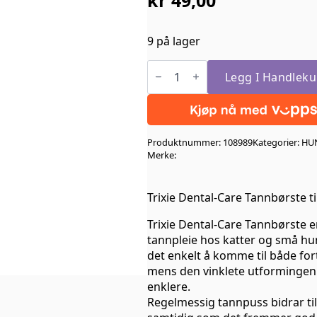
9 på lager
Trixi
Dental-
Legg I Handleku
Care
Tannborste
4stk
for
små
Produktnummer:
108989
Kategorier:
HU
Hunder
antall
Merke:
Trixie Dental-Care Tannbørste ti
Trixie Dental-Care Tannbørste e
tannpleie hos katter og små hun
det enkelt å komme til både fo
mens den vinklete utformingen 
enklere.
Regelmessig tannpuss bidrar til