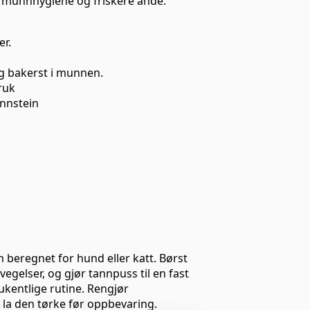
munnhygiene og friskere ånde.
er.
g bakerst i munnen.
ruk
annstein
eregnet for hund eller katt. Børst
egelser, og gjør tannpuss til en fast
 ukentlige rutine. Rengjør
 la den tørke før oppbevaring.