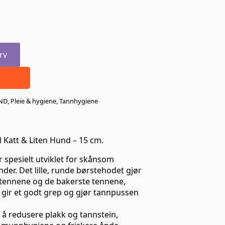
rv
ND
,
Pleie & hygiene
,
Tannhygiene
l Katt & Liten Hund – 15 cm.
r spesielt utviklet for skånsom
der. Det lille, runde børstehodet gjør
rtennene og de bakerste tennene,
gir et godt grep og gjør tannpussen
 å redusere plakk og tannstein,