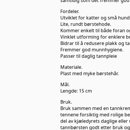
samtidig som det fremmer god 
Fordeler.
Utviklet for katter og små hund
Lite, rundt børstehode.
Kommer enkelt til både foran o
Vinklet utforming for enklere b
Bidrar til å redusere plakk og t
Fremmer god munnhygiene.
Passer til daglig tannpleie
Materiale.
Plast med myke børstehår.
Mål.
Lengde: 15 cm
Bruk.
Bruk sammen med en tannkrem b
tennene forsiktig med rolige bev
del av kjæledyrets daglige eller
tannbørsten godt etter bruk og