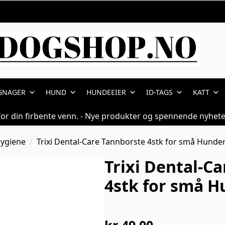
GNAGER
HUND
HUNDEEIER
ID-TAGS
KATT
for din firbente venn. - Nye produkter og spennende nyhete
ygiene
Trixi Dental-Care Tannborste 4stk for små Hunde
Trixi Dental-C
4stk for små H
kr
49,00