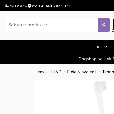
FAST FRAKT 99,-
RASK LEVERING
KLIKK & HENT
Søk
FUGL
Dogshop.no – Alt 
Hjem
HUND
Pleie & hygiene
Tannh