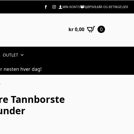
MIN KONTO
KJØPSVILKÅR OG BETINGELSER
kr
0,00
0
OUTLET
r nesten hver dag!
r
are Tannborste
under