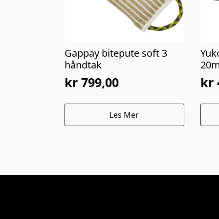
Gappay bitepute soft 3
Yuk
håndtak
20m
kr
799,00
kr
Les Mer