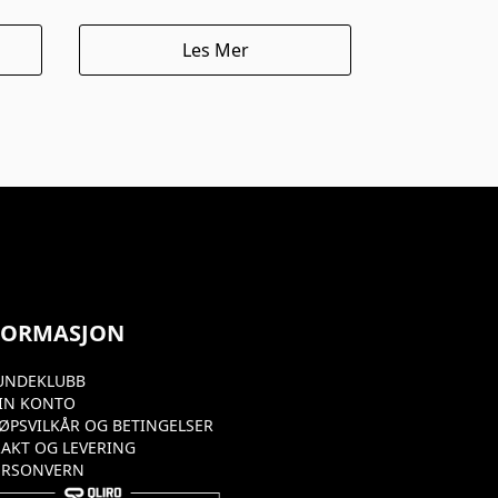
Les Mer
FORMASJON
UNDEKLUBB
IN KONTO
JØPSVILKÅR OG BETINGELSER
RAKT OG LEVERING
ERSONVERN