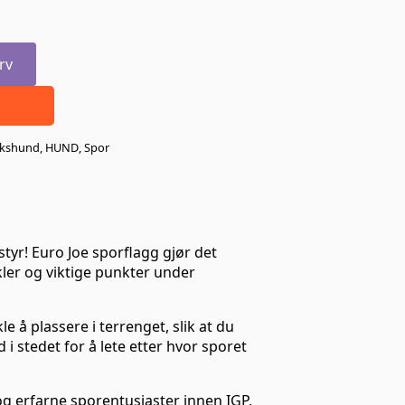
rv
kshund
,
HUND
,
Spor
tyr! Euro Joe sporflagg gjør det
kler og viktige punkter under
le å plassere i terrenget, slik at du
i stedet for å lete etter hvor sporet
g erfarne sporentusiaster innen IGP,