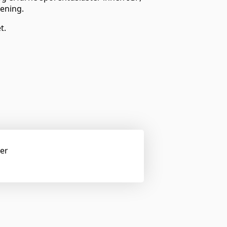
ening.
t.
ger