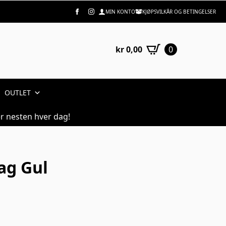
MIN KONTO
KJØPSVILKÅR OG BETINGELSER
kr
0,00
0
OUTLET
r nesten hver dag!
ag Gul