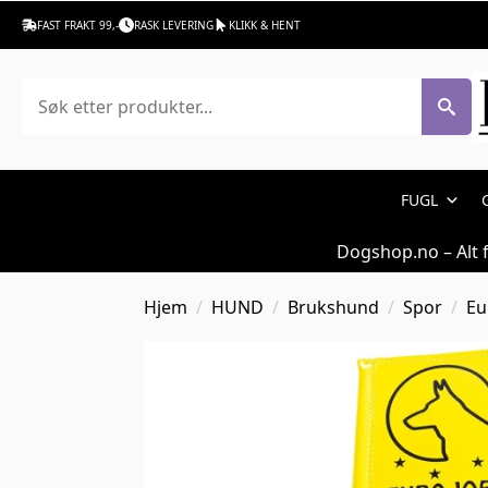
FAST FRAKT 99,-
RASK LEVERING
KLIKK & HENT
Søk
FUGL
Dogshop.no – Alt 
Hjem
HUND
Brukshund
Spor
Eu