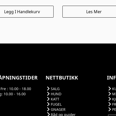
Legg I Handlekurv
Les Mer
ÅPNINGSTIDER
NETTBUTIKK
IN
Fre : 10.00 - 18.00
SALG
K
: 10.00 - 16.00
HUND
M
KATT
K
FUGEL
F
GNAGER
P
Råd og guider