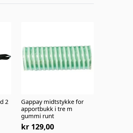
d 2
Gappay midtstykke for
apportbukk i tre m
gummi runt
kr
129,00