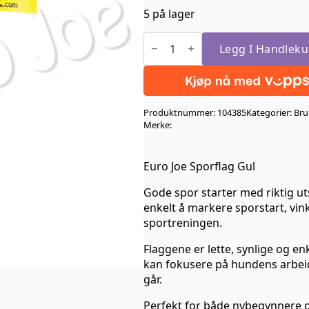
5 på lager
Euro
Joe
Legg I Handleku
Sporflag
Gul
antall
Produktnummer:
104385
Kategorier:
Bru
Merke:
Euro Joe Sporflag Gul
Gode spor starter med riktig uts
enkelt å markere sporstart, vin
sportreningen.
Flaggene er lette, synlige og enk
kan fokusere på hundens arbeid 
går.
Perfekt for både nybegynnere o