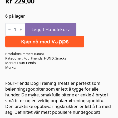
kr
229,00
6 på lager
FourFriends
Dog
Legg I Handlekurv
Training
Treats
Lamb
400gr
antall
Produktnummer:
108081
Kategorier:
FourFriends
,
HUND
,
Snacks
Merke:
FourFriends
Merke:
FourFriends Dog Training Treats er perfekt som
belønningsgodbiter som er lett å tygge for alle
hunder. De myke, smakfulle bitene er enkle å bryte i
små biter og en veldig populær «treningsgodbit».
Den praktiske oppbevaringskrukken er lett å ha med
seg. Definitivt vår mest populære hundegodbit!