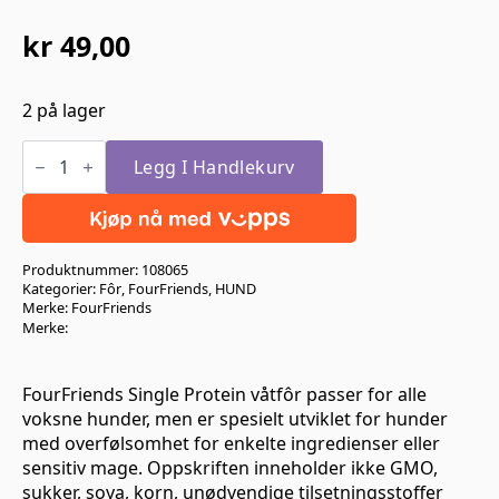
kr
49,00
2 på lager
FourFriends
Single
Legg I Handlekurv
Protein
Lamb
&
Rice
400gr
Produktnummer:
108065
antall
Kategorier:
Fôr
,
FourFriends
,
HUND
Merke:
FourFriends
Merke:
FourFriends Single Protein våtfôr passer for alle
voksne hunder, men er spesielt utviklet for hunder
med overfølsomhet for enkelte ingredienser eller
sensitiv mage. Oppskriften inneholder ikke GMO,
sukker, soya, korn, unødvendige tilsetningsstoffer