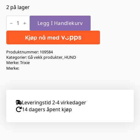
2 på lager
Gå
Vekk
Legg I Handlekurv
Spray
Trixie
antall
Produktnummer:
109584
Kategorier:
Gå vekk produkter
,
HUND
Merke:
Trixie
Merke:
Leveringstid 2-4 virkedager
14 dagers åpent kjøp