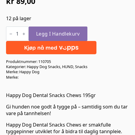
kr
89,00
12 på lager
Happy
Dog
Legg I Handlekurv
Dental
Snacks
Chews
195g
antall
Produktnummer:
110705
Kategorier:
Happy Dog Snacks
,
HUND
,
Snacks
Merke:
Happy Dog
Merke:
Happy Dog Dental Snacks Chews 195gr
Gi hunden noe godt å tygge på – samtidig som du tar
vare på tannhelsen!
Happy Dog Dental Snacks Chews er smakfulle
tyggepinner utviklet for å bidra til daglig tannpleie.