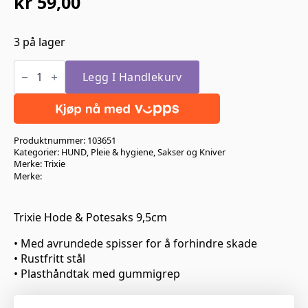
kr
59,00
3 på lager
Trixie
Hode
Legg I Handlekurv
&
Potesaks
9,5cm
antall
Produktnummer:
103651
Kategorier:
HUND
,
Pleie & hygiene
,
Sakser og Kniver
Merke:
Trixie
Merke:
Trixie Hode & Potesaks 9,5cm
• Med avrundede spisser for å forhindre skade
• Rustfritt stål
• Plasthåndtak med gummigrep