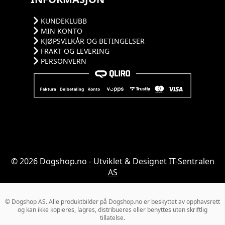
KUNDEKLUBB
MIN KONTO
KJØPSVILKÅR OG BETINGELSER
FRAKT OG LEVERING
PERSONVERN
© 2026 Dogshop.no - Utviklet & Designet
IT-Sentralen
AS
© Dogshop AS. Alle produktbilder på Dogshop.no er beskyttet av opphavsrett
og kan ikke kopieres, lagres, distribueres eller benyttes uten skriftlig
tillatelse.