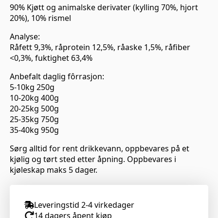
90% Kjøtt og animalske derivater (kylling 70%, hjort
20%), 10% rismel
Analyse:
Råfett 9,3%, råprotein 12,5%, råaske 1,5%, råfiber
<0,3%, fuktighet 63,4%
Anbefalt daglig fôrrasjon:
5-10kg 250g
10-20kg 400g
20-25kg 500g
25-35kg 750g
35-40kg 950g
Sørg alltid for rent drikkevann, oppbevares på et
kjølig og tørt sted etter åpning. Oppbevares i
kjøleskap maks 5 dager.
Leveringstid 2-4 virkedager
14 dagers åpent kjøp