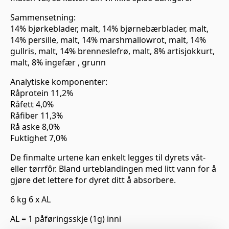
Sammensetning:
14% bjørkeblader, malt, 14% bjørnebærblader, malt,
14% persille, malt, 14% marshmallowrot, malt, 14%
gullris, malt, 14% brenneslefrø, malt, 8% artisjokkurt,
malt, 8% ingefær , grunn
Analytiske komponenter:
Råprotein 11,2%
Råfett 4,0%
Råfiber 11,3%
Rå aske 8,0%
Fuktighet 7,0%
De finmalte urtene kan enkelt legges til dyrets våt-
eller tørrfôr. Bland urteblandingen med litt vann for å
gjøre det lettere for dyret ditt å absorbere.
6 kg 6 x AL
AL = 1 påføringsskje (1g) inni