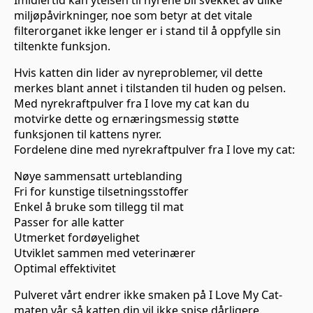
Imidlertid kan ytelsen til nyrene bli svekket av ulike
miljøpåvirkninger, noe som betyr at det vitale
filterorganet ikke lenger er i stand til å oppfylle sin
tiltenkte funksjon.
Hvis katten din lider av nyreproblemer, vil dette
merkes blant annet i tilstanden til huden og pelsen.
Med nyrekraftpulver fra I love my cat kan du
motvirke dette og ernæringsmessig støtte
funksjonen til kattens nyrer.
Fordelene dine med nyrekraftpulver fra I love my cat:
Nøye sammensatt urteblanding
Fri for kunstige tilsetningsstoffer
Enkel å bruke som tillegg til mat
Passer for alle katter
Utmerket fordøyelighet
Utviklet sammen med veterinærer
Optimal effektivitet
Pulveret vårt endrer ikke smaken på I Love My Cat-
maten vår, så katten din vil ikke spise dårligere.