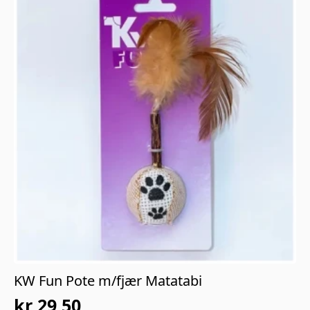
KW Fun Pote m/fjær Matatabi
kr
29,50