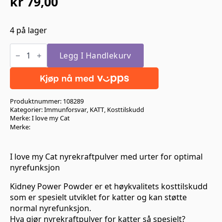
kr
79,00
4 på lager
I
love
Legg I Handlekurv
my
Cat
nyrekraftpulver
35gr
antall
Produktnummer:
108289
Kategorier:
Immunforsvar
,
KATT
,
Kosttilskudd
Merke:
I love my Cat
Merke:
I love my Cat nyrekraftpulver med urter for optimal
nyrefunksjon
Kidney Power Powder er et høykvalitets kosttilskudd
som er spesielt utviklet for katter og kan støtte
normal nyrefunksjon.
Hva gjør nyrekraftpulver for katter så spesielt?