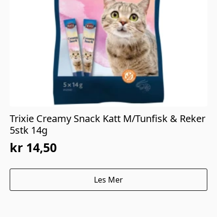
Trixie Creamy Snack Katt M/Tunfisk & Reker
5stk 14g
kr
14,50
Opprinnelig
Nåværende
pris
pris
Les Mer
var:
er:
kr 29,00.
kr 14,50.