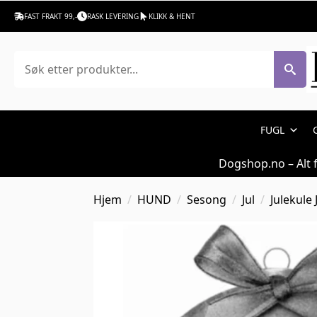
FAST FRAKT 99,-
RASK LEVERING
KLIKK & HENT
Søk
FUGL
Dogshop.no – Alt 
Hjem
HUND
Sesong
Jul
Julekule 