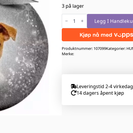
3 på lager
Julekule
Jack
Legg I Handleku
russell
antall
Produktnummer:
107099
Kategorier:
HU
Merke:
Leveringstid 2-4 virkeda
14 dagers åpent kjøp