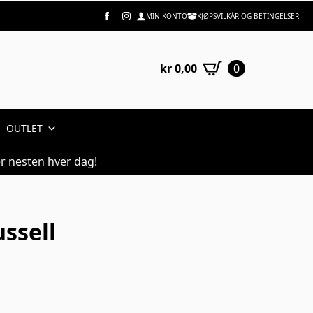
MIN KONTO
KJØPSVILKÅR OG BETINGELSER
kr
0,00
0
OUTLET
r nesten hver dag!
ussell