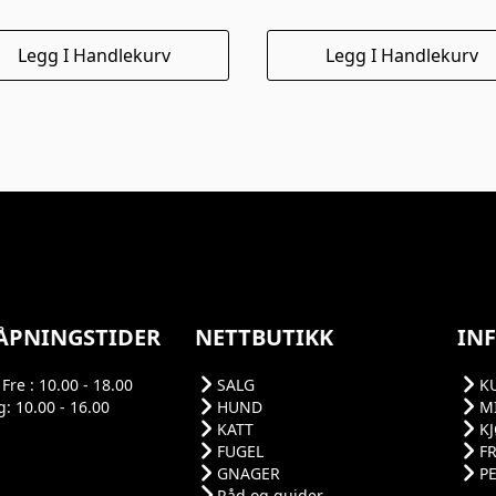
Legg I Handlekurv
Legg I Handlekurv
ÅPNINGSTIDER
NETTBUTIKK
IN
Fre : 10.00 - 18.00
SALG
K
: 10.00 - 16.00
HUND
M
KATT
K
FUGEL
F
GNAGER
P
Råd og guider