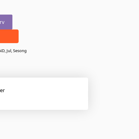
rv
ND
,
Jul
,
Sesong
ger