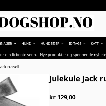
GNAGER
HUND
HUNDEEIER
ID-TAGS
KATT
for din firbente venn. - Nye produkter og spennende nyhete
Jack russell
Julekule Jack r
kr
129,00