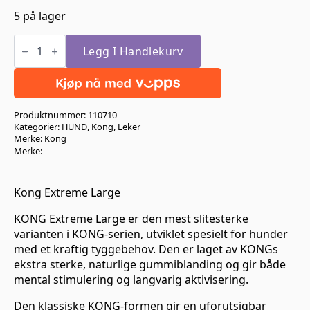
5 på lager
Kong
Extreme
Legg I Handlekurv
Large
antall
Produktnummer:
110710
Kategorier:
HUND
,
Kong
,
Leker
Merke:
Kong
Merke:
Kong Extreme Large
KONG Extreme Large er den mest slitesterke
varianten i KONG-serien, utviklet spesielt for hunder
med et kraftig tyggebehov. Den er laget av KONGs
ekstra sterke, naturlige gummiblanding og gir både
mental stimulering og langvarig aktivisering.
Den klassiske KONG-formen gir en uforutsigbar