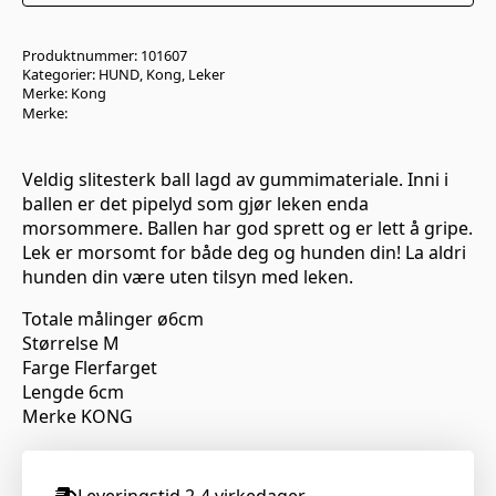
Produktnummer:
101607
Kategorier:
HUND
,
Kong
,
Leker
Merke:
Kong
Merke:
Veldig slitesterk ball lagd av gummimateriale. Inni i
ballen er det pipelyd som gjør leken enda
morsommere. Ballen har god sprett og er lett å gripe.
Lek er morsomt for både deg og hunden din! La aldri
hunden din være uten tilsyn med leken.
Totale målinger ø6cm
Størrelse M
Farge Flerfarget
Lengde 6cm
Merke KONG
Leveringstid 2-4 virkedager