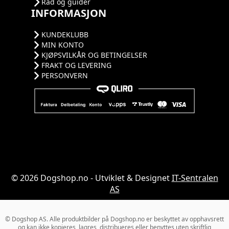
Råd og guider
INFORMASJON
KUNDEKLUBB
MIN KONTO
KJØPSVILKÅR OG BETINGELSER
FRAKT OG LEVERING
PERSONVERN
© 2026 Dogshop.no - Utviklet & Designet
IT-Sentralen
AS
© Dogshop AS. Alle produktbilder på Dogshop.no er beskyttet av opphavsrett
og kan ikke kopieres, lagres, distribueres eller benyttes uten skriftlig