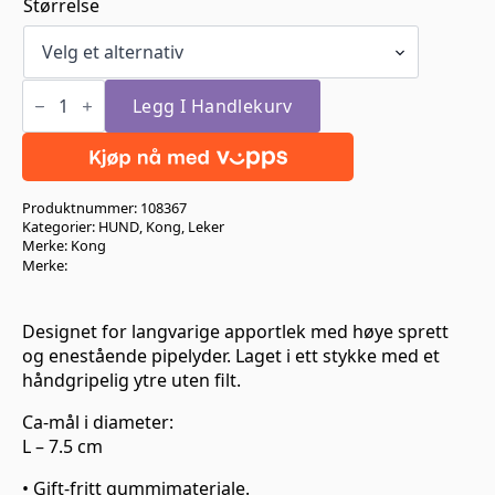
Størrelse
Kong
Squeezz
Legg I Handlekurv
Large
antall
Produktnummer:
108367
Kategorier:
HUND
,
Kong
,
Leker
Merke:
Kong
Merke:
Designet for langvarige apportlek med høye sprett
og enestående pipelyder. Laget i ett stykke med et
håndgripelig ytre uten filt.
Ca-mål i diameter:
L – 7.5 cm
• Gift-fritt gummimateriale.