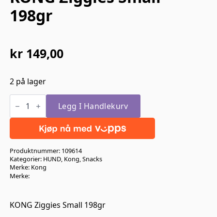
198gr
kr
149,00
2 på lager
KONG
Ziggies
Legg I Handlekurv
Small
198gr
antall
Produktnummer:
109614
Kategorier:
HUND
,
Kong
,
Snacks
Merke:
Kong
Merke:
KONG Ziggies Small 198gr