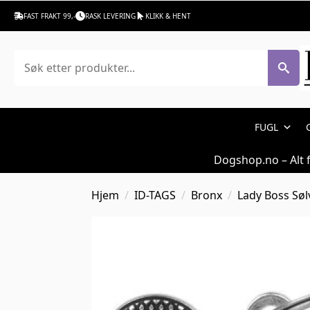
FAST FRAKT 99,-
RASK LEVERING
KLIKK & HENT
Søk
FUGL
Dogshop.no – Alt 
Hjem
ID-TAGS
Bronx
Lady Boss Søl