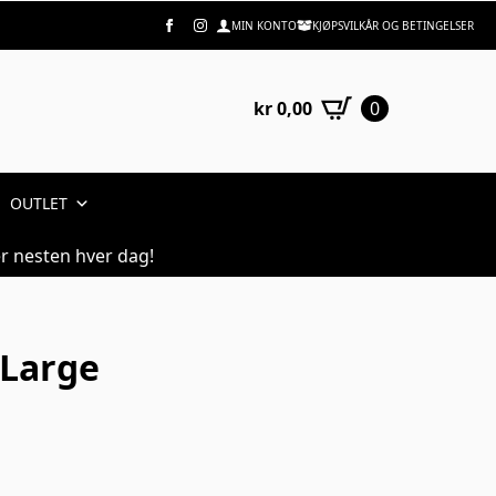
MIN KONTO
KJØPSVILKÅR OG BETINGELSER
kr
0,00
0
OUTLET
r nesten hver dag!
 Large