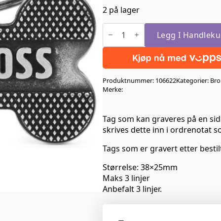
2 på lager
Lady
Boss
Legg I Handleku
Sølv
Large
antall
Produktnummer:
106622
Kategorier:
Bro
Merke:
Tag som kan graveres på en side
skrives dette inn i ordrenotat so
Tags som er gravert etter bestil
Størrelse: 38×25mm
Maks 3 linjer
Anbefalt 3 linjer.