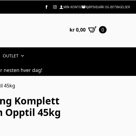
MIN KONTO
KJØPSVILKÅR OG BETINGELSER
kr
0,00
0
OUTLET
r nesten hver dag!
il 45kg
eng Komplett
 Opptil 45kg