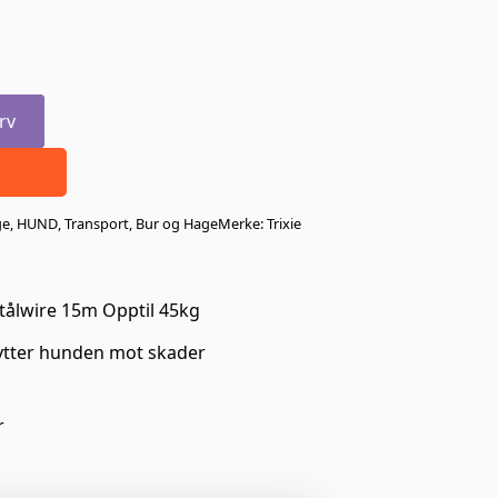
rv
ge
,
HUND
,
Transport, Bur og Hage
Merke:
Trixie
tålwire 15m Opptil 45kg
ytter hunden mot skader
r