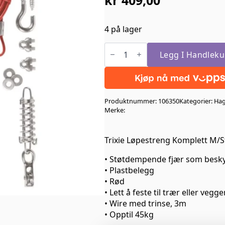
4 på lager
Trixie
Løpestreng
Legg I Handleku
Komplett
M/Stålwire
15m
Opptil
45kg
Produktnummer:
106350
Kategorier:
Ha
antall
Merke:
Trixie Løpestreng Komplett M/S
• Støtdempende fjær som besk
• Plastbelegg
• Rød
• Lett å feste til trær eller vegge
• Wire med trinse, 3m
• Opptil 45kg