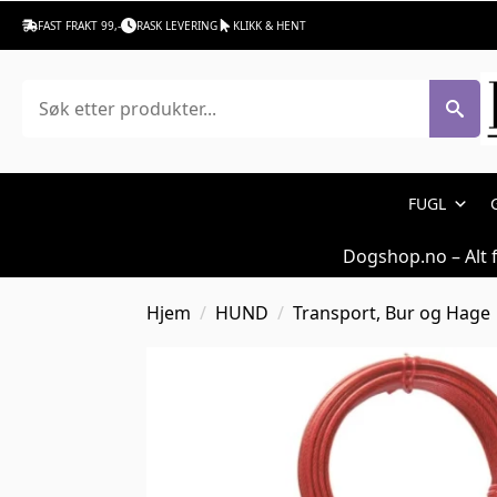
FAST FRAKT 99,-
RASK LEVERING
KLIKK & HENT
Søk
FUGL
Dogshop.no – Alt 
Hjem
HUND
Transport, Bur og Hage