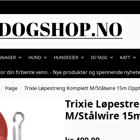
GNAGER
HUND
HUNDEEIER
ID-TAGS
KATT
for din firbente venn. - Nye produkter og spennende nyhete
Hage
Trixie Løpestreng Komplett M/Stålwire 15m Oppt
Trixie Løpestr
M/Stålwire 15m
kr
409,00