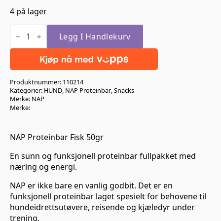
4 på lager
NAP
Proteinbar
Legg I Handlekurv
Fisk
50gr
antall
Produktnummer:
110214
Kategorier:
HUND
,
NAP Proteinbar
,
Snacks
Merke:
NAP
Merke:
NAP Proteinbar Fisk 50gr
En sunn og funksjonell proteinbar fullpakket med
næring og energi.
NAP er ikke bare en vanlig godbit. Det er en
funksjonell proteinbar laget spesielt for behovene til
hundeidrettsutøvere, reisende og kjæledyr under
trening.