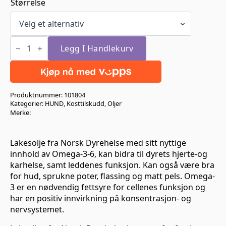
kr 169,00
Størrelse
til
kr 279,00
Norsk
Dyrehelse
Legg I Handlekurv
Laksolje
antall
Produktnummer:
101804
Kategorier:
HUND
,
Kosttilskudd
,
Oljer
Merke:
Lakesolje fra Norsk Dyrehelse med sitt nyttige
innhold av Omega-3-6, kan bidra til dyrets hjerte-og
karhelse, samt leddenes funksjon. Kan også være bra
for hud, sprukne poter, flassing og matt pels. Omega-
3 er en nødvendig fettsyre for cellenes funksjon og
har en positiv innvirkning på konsentrasjon- og
nervsystemet.