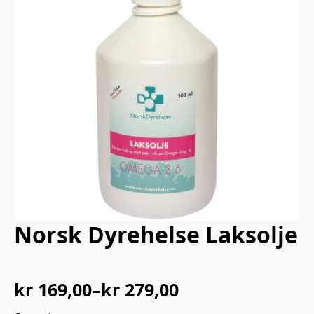
Norsk Dyrehelse Laksolje
kr
169,00
–
kr
279,00
Prisområde: