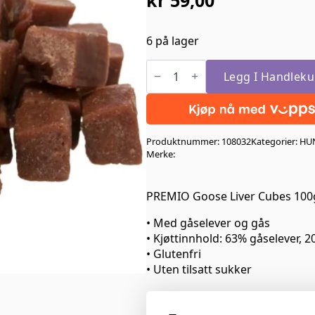
6 på lager
Trixie
Premio
Legg I Handleku
Goose
Liver
Cubes
100gr
antall
Produktnummer:
108032
Kategorier:
HU
Merke:
PREMIO Goose Liver Cubes 100
• Med gåselever og gås
• Kjøttinnhold: 63% gåselever, 
• Glutenfri
• Uten tilsatt sukker