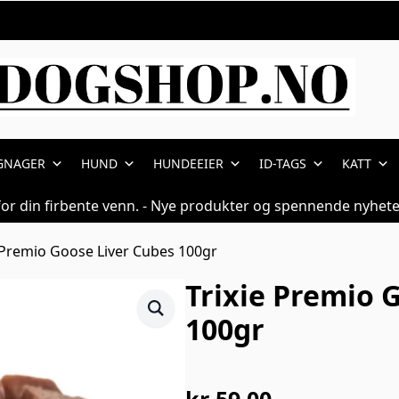
GNAGER
HUND
HUNDEEIER
ID-TAGS
KATT
for din firbente venn. - Nye produkter og spennende nyhete
e Premio Goose Liver Cubes 100gr
Trixie Premio 
100gr
kr
59,00