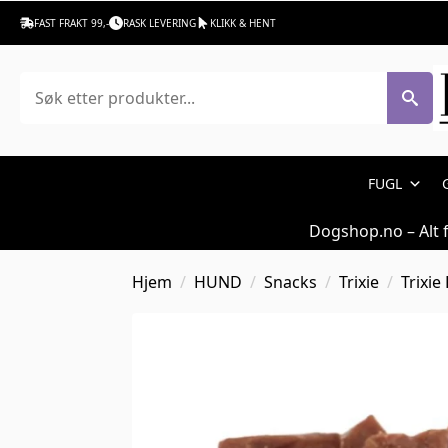
FAST FRAKT 99,-
RASK LEVERING
KLIKK & HENT
Søk
FUGL
Dogshop.no – Alt 
Hjem
HUND
Snacks
Trixie
Trixi