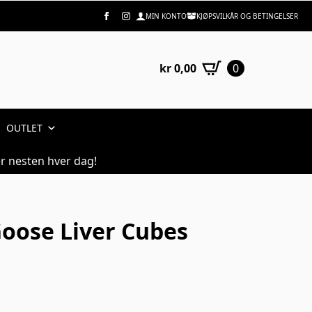
MIN KONTO
KJØPSVILKÅR OG BETINGELSER
kr
0,00
0
OUTLET
r nesten hver dag!
Goose Liver Cubes