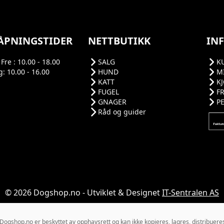
ÅPNINGSTIDER
NETTBUTIKK
IN
Fre : 10.00 - 18.00
SALG
K
: 10.00 - 16.00
HUND
M
KATT
K
FUGEL
F
GNAGER
P
Råd og guider
© 2026 Dogshop.no - Utviklet & Designet
IT-Sentralen AS
gshop.no er beskyttet av opphavsrett og kan ikke kopieres, lagres, distribueres el