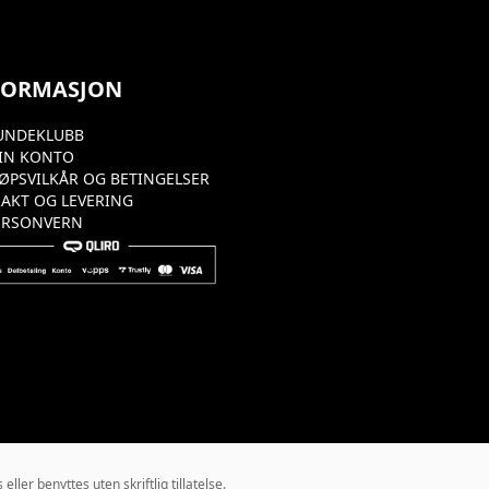
FORMASJON
UNDEKLUBB
IN KONTO
JØPSVILKÅR OG BETINGELSER
RAKT OG LEVERING
ERSONVERN
ler benyttes uten skriftlig tillatelse.