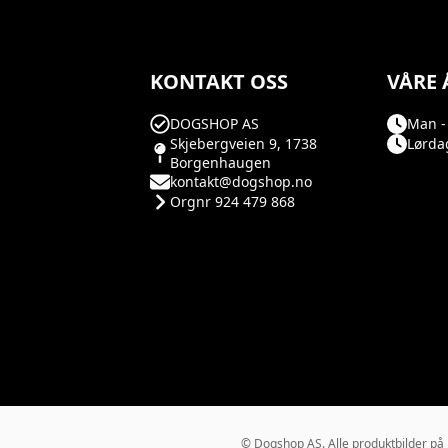
KONTAKT OSS
VÅRE 
DOGSHOP AS
Man - 
Skjebergveien 9, 1738
Lørdag
Borgenhaugen
kontakt@dogshop.no
Orgnr 924 479 868
© Dogshop AS. Alle produktbilder på Do