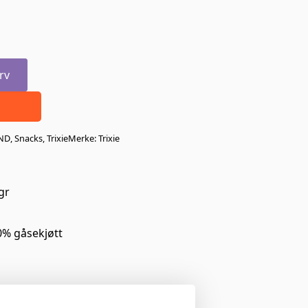
rv
ND
,
Snacks
,
Trixie
Merke:
Trixie
gr
20% gåsekjøtt