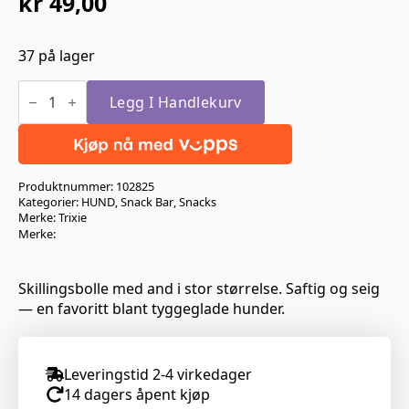
kr
49,00
37 på lager
Trixie
Skillingsbolle
Legg I Handlekurv
m.
And
antall
Produktnummer:
102825
Kategorier:
HUND
,
Snack Bar
,
Snacks
Merke:
Trixie
Merke:
Skillingsbolle med and i stor størrelse. Saftig og seig
— en favoritt blant tyggeglade hunder.
Leveringstid 2-4 virkedager
14 dagers åpent kjøp