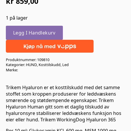
kr
859,00
1 på lager
Legg I Handlekurv
Produktnummer:
109810
Kategorier:
HUND
,
Kosttilskudd
,
Led
Merke:
Trikem Hyaluron er et kosttilskudd med det samme
stoffet som kroppen produserer for leddvæskens
smørende og støtdempende egenskaper. Trikem
Hyaluron Human gitt som et daglig tilskudd av
hyaluronsyre stabiliserer leddvæskens funksjon hos
eier eller hund. Trikem WorkingDog Hyaluron 365
Per 10 ml: Glukosamin KCL 600 mg, MSM 1000 mg,