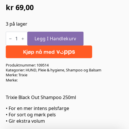
kr
69,00
3 på lager
Trixie
Black
Legg I Handlekurv
Out
Shampoo
250ml
antall
Produktnummer:
109514
Kategorier:
HUND
,
Pleie & hygiene
,
Shampoo og Balsam
Merke:
Trixie
Merke:
Trixie Black Out Shampoo 250ml
• For en mer intens pelsfarge
• For sort og mørk pels
• Gir ekstra volum