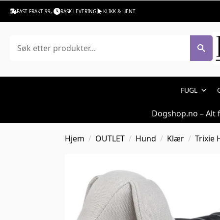
FAST FRAKT 99,-
RASK LEVERING
KLIKK & HENT
Søk
FUGL
Dogshop.no – Alt 
Hjem
OUTLET
Hund
Klær
Trixie