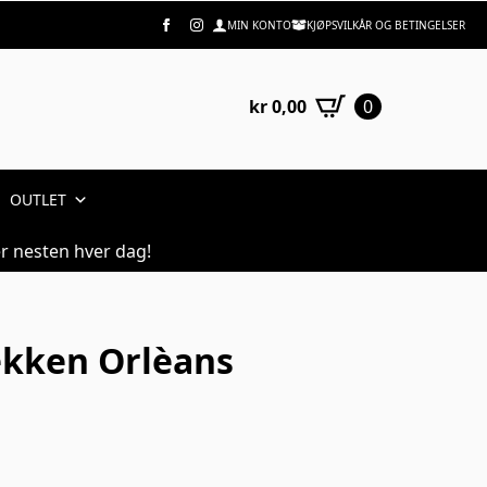
MIN KONTO
KJØPSVILKÅR OG BETINGELSER
kr
0,00
0
OUTLET
r nesten hver dag!
ekken Orlèans