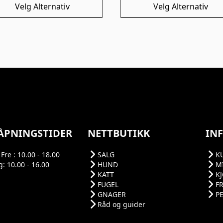
e
Dette
Velg Alternativ
Velg Alternativ
kr 400,00
uktet
produktet
har
flere
nter.
varianter.
rnativene
Alternativene
kan
es
velges
på
uktsiden
produktsiden
ÅPNINGSTIDER
NETTBUTIKK
IN
Fre : 10.00 - 18.00
SALG
K
: 10.00 - 16.00
HUND
M
KATT
K
FUGEL
F
GNAGER
P
Råd og guider