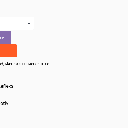
rv
nd
,
Klær
,
OUTLET
Merke:
Trixie
efleks
otiv