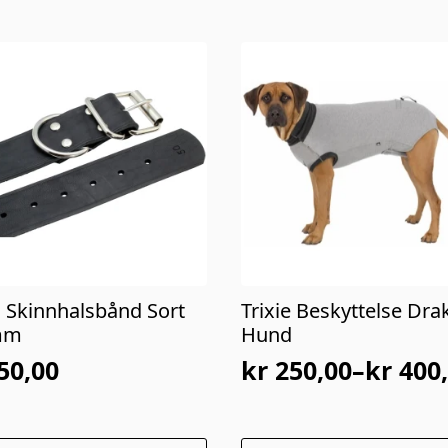
c Skinnhalsbånd Sort
Trixie Beskyttelse Drakt
mm
Hund
50,00
kr
250,00
–
kr
400,
Prisområde:
kr 250,00
til