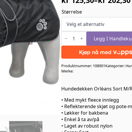
Prisområde:
kr 125,30
Størrelse
til
kr 202,30
Trixie
Hundedekken
Legg I Handleku
Orlèans
Sort
M/Refleks
antall
Produktnummer:
108901
Kategorier:
Hu
Merke:
Hundedekken Orlèans Sort M/R
• Med mykt fleece innlegg
• Reflekterende skjøt og pote-m
• Løkker for bakbena
• Enkel å ta av/på
• Laget av robust nylon