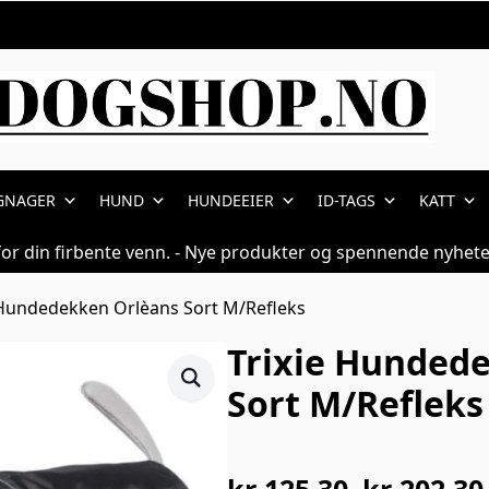
GNAGER
HUND
HUNDEEIER
ID-TAGS
KATT
for din firbente venn. - Nye produkter og spennende nyhete
 Hundedekken Orlèans Sort M/Refleks
Trixie Hunded
Sort M/Refleks
kr
125,30
–
kr
202,30