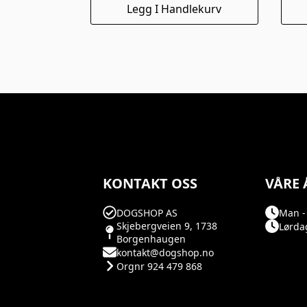
Dett
Legg I Handlekurv
prod
har
flere
varia
Alte
kan
velg
på
prod
KONTAKT OSS
VÅRE 
DOGSHOP AS
Man - 
Skjebergveien 9, 1738
Lørdag
Borgenhaugen
kontakt@dogshop.no
Orgnr 924 479 868