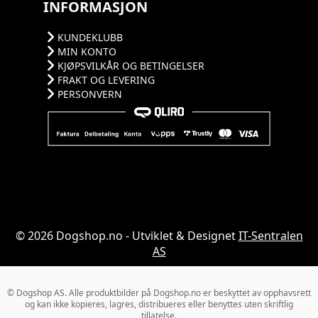
INFORMASJON
KUNDEKLUBB
MIN KONTO
KJØPSVILKÅR OG BETINGELSER
FRAKT OG LEVERING
PERSONVERN
© 2026 Dogshop.no - Utviklet & Designet
IT-Sentralen
AS
© Dogshop AS. Alle produktbilder på Dogshop.no er beskyttet av opphavsrett
og kan ikke kopieres, lagres, distribueres eller benyttes uten skriftlig
tillatelse.