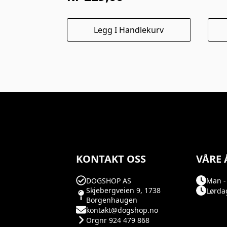
pri
pri
var
er:
Legg I Handlekurv
kr 
kr 
KONTAKT OSS
VÅRE 
DOGSHOP AS
Man - 
Skjebergveien 9, 1738
Lørdag
Borgenhaugen
kontakt@dogshop.no
Orgnr 924 479 868