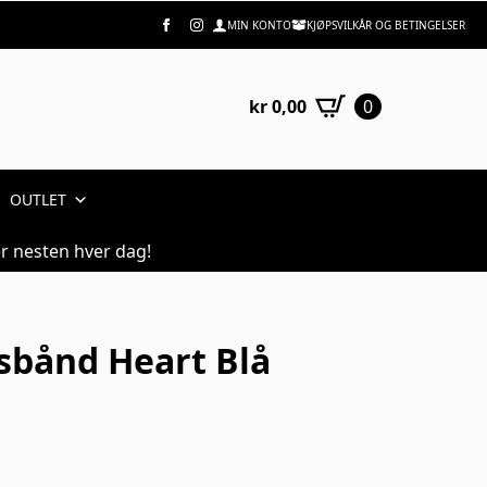
MIN KONTO
KJØPSVILKÅR OG BETINGELSER
kr
0,00
0
OUTLET
r nesten hver dag!
lsbånd Heart Blå