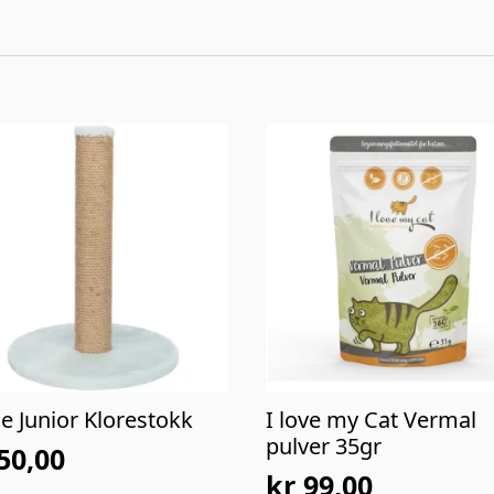
ie Junior Klorestokk
I love my Cat Vermal
pulver 35gr
50,00
prinnelig
værende
kr
99,00