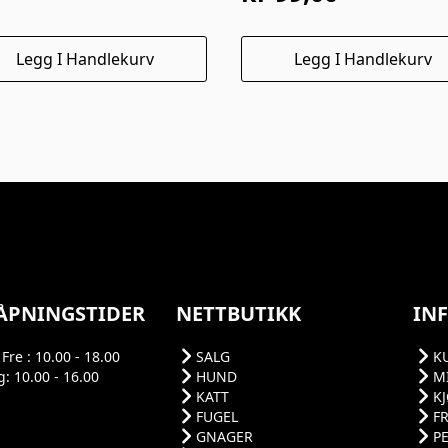
s
s
:
Legg I Handlekurv
Legg I Handlekurv
100,00.
50,00.
ÅPNINGSTIDER
NETTBUTIKK
IN
Fre : 10.00 - 18.00
SALG
K
: 10.00 - 16.00
HUND
M
KATT
K
FUGEL
F
GNAGER
P