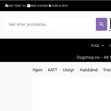
FAST FRAKT 99,-
RASK LEVERING
KLIKK & HENT
Søk
FUGL
Dogshop.no – Alt 
Hjem
KATT
Utstyr
Halsbånd
Trix