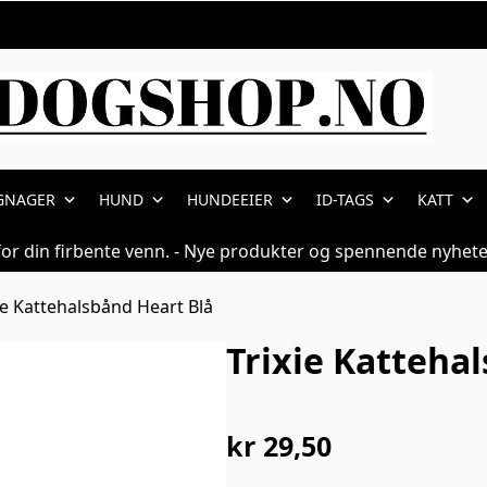
GNAGER
HUND
HUNDEEIER
ID-TAGS
KATT
for din firbente venn. - Nye produkter og spennende nyhete
ie Kattehalsbånd Heart Blå
Trixie Katteha
kr
29,50
Opprinnelig
Nåværende