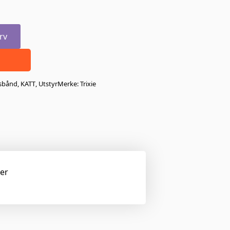
rv
sbånd
,
KATT
,
Utstyr
Merke:
Trixie
ger