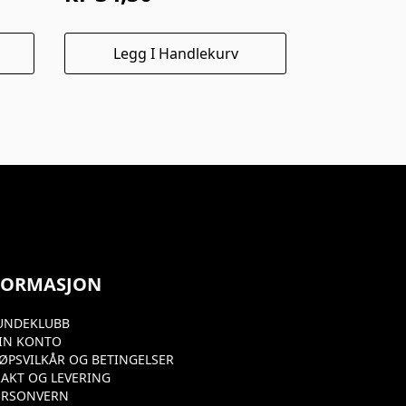
Opprinnelig
Nåværende
pris
pris
Legg I Handlekurv
var:
er:
kr 69,00.
kr 34,50.
FORMASJON
UNDEKLUBB
IN KONTO
JØPSVILKÅR OG BETINGELSER
RAKT OG LEVERING
ERSONVERN