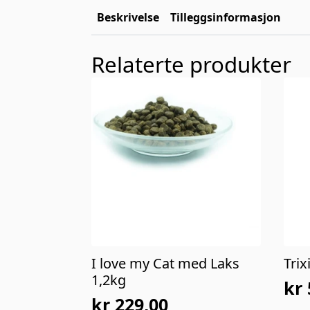
Beskrivelse
Tilleggsinformasjon
Relaterte produkter
I love my Cat med Laks
Trix
1,2kg
kr
Op
Nå
kr
229,00