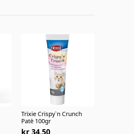
Trixie Crispy`n Crunch
Patè 100gr
kr
34,50