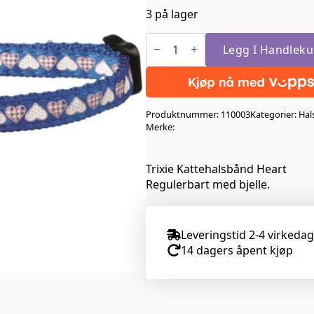
pris
pris
3 på lager
var:
er:
Trixie
kr 59,00.
kr 29,50.
Kattehalsbånd
Legg I Handleku
Heart
Blå
antall
Produktnummer:
110003
Kategorier:
Hal
Merke:
Trixie Kattehalsbånd Heart
Regulerbart med bjelle.
Leveringstid 2-4 virkeda
14 dagers åpent kjøp