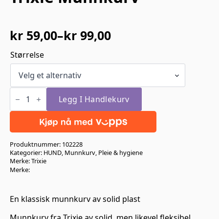
kr
59,00
–
kr
99,00
Prisområde:
kr 59,00
Størrelse
til
kr 99,00
Trixie
Munnkurv
Legg I Handlekurv
antall
Produktnummer:
102228
Kategorier:
HUND
,
Munnkurv
,
Pleie & hygiene
Merke:
Trixie
Merke:
En klassisk munnkurv av solid plast
Munnkurv fra Trixie av solid, men likevel fleksibel