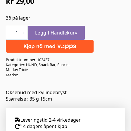
kr
29,00
36 på lager
Trixie
Tyggepinne
Legg I Handlekurv
Curls
M/Kylling
antall
Produktnummer:
103437
Kategorier:
HUND
,
Snack Bar
,
Snacks
Merke:
Trixie
Merke:
Oksehud med kyllingebryst
Størrelse : 35 g 15cm
Leveringstid 2-4 virkedager
14 dagers åpent kjøp